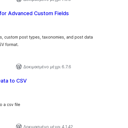
 for Advanced Custom Fields
ξιολογήσεις
ύνολο
ps, custom post types, taxonomies, and post data
CSV format.
Δοκιμασμένο μέχρι 6.7.6
Data to CSV
ξιολογήσεις
ύνολο
 a csv file
Δοκιμασμένο μέχρι 4.1.42