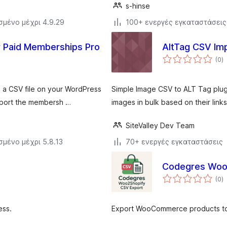
s-hinse
σμένο μέχρι 4.9.29
100+ ενεργές εγκαταστάσεις
 Paid Memberships Pro
AltTag CSV Im
α
(0
)
σ
 a CSV file on your WordPress
Simple Image CSV to ALT Tag plugi
import the membersh …
images in bulk based on their links
SiteValley Dev Team
σμένο μέχρι 5.8.13
70+ ενεργές εγκαταστάσεις
Codegres Woo
α
(0
)
σ
ess.
Export WooCommerce products to 