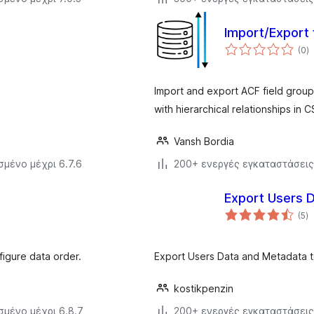
Import/Export
α
(0
)
σ
Import and export ACF field grou
with hierarchical relationships in 
Vansh Bordia
σμένο μέχρι 6.7.6
200+ ενεργές εγκαταστάσεις
Export Users 
α
(5
)
σ
figure data order.
Export Users Data and Metadata to
kostikpenzin
σμένο μέχρι 6.8.7
200+ ενεργές εγκαταστάσεις