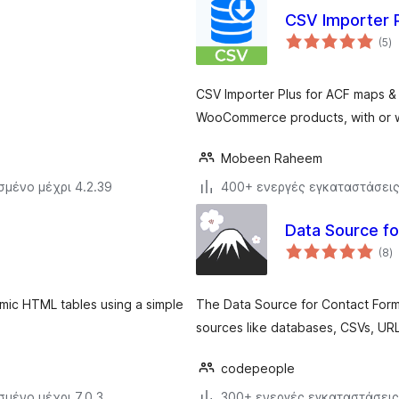
CSV Importer P
α
(5
)
σ
CSV Importer Plus for ACF maps &
WooCommerce products, with or w
Mobeen Raheem
σμένο μέχρι 4.2.39
400+ ενεργές εγκαταστάσει
Data Source fo
α
(8
)
σ
amic HTML tables using a simple
The Data Source for Contact Form 
sources like databases, CSVs, URL
codepeople
σμένο μέχρι 7.0.3
300+ ενεργές εγκαταστάσεις