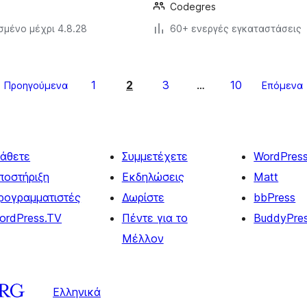
Codegres
σμένο μέχρι 4.8.28
60+ ενεργές εγκαταστάσεις
1
2
3
10
Προηγούμενα
…
Επόμενα
άθετε
Συμμετέχετε
WordPres
ποστήριξη
Εκδηλώσεις
Matt
ρογραμματιστές
Δωρίστε
bbPress
ordPress.TV
Πέντε για το
BuddyPre
Μέλλον
Ελληνικά