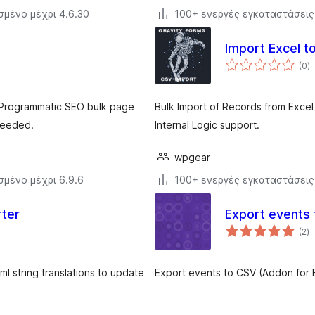
σμένο μέχρι 4.6.30
100+ ενεργές εγκαταστάσεις
Import Excel t
α
(0
)
σ
Programmatic SEO bulk page
Bulk Import of Records from Excel 
needed.
Internal Logic support.
wpgear
σμένο μέχρι 6.9.6
100+ ενεργές εγκαταστάσεις
rter
Export events
α
(2
)
σ
l string translations to update
Export events to CSV (Addon for 