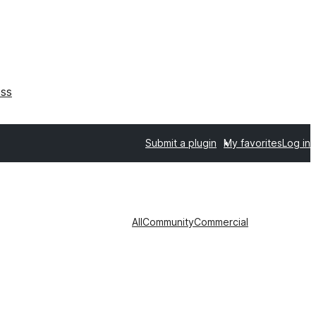
ss
Submit a plugin
My favorites
Log in
All
Community
Commercial