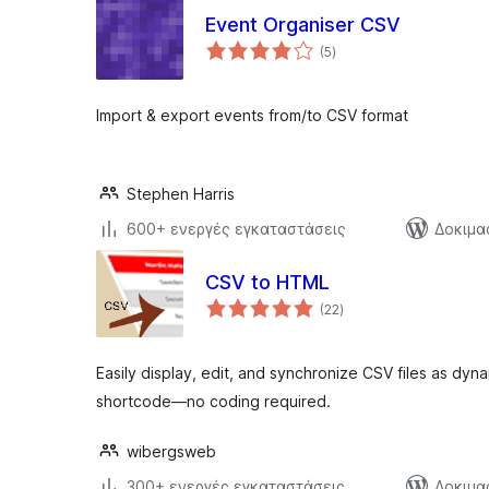
Event Organiser CSV
αξιολογήσεις
(5
)
σύνολο
Import & export events from/to CSV format
Stephen Harris
600+ ενεργές εγκαταστάσεις
Δοκιμα
CSV to HTML
αξιολογήσεις
(22
)
σύνολο
Easily display, edit, and synchronize CSV files as dyn
shortcode—no coding required.
wibergsweb
300+ ενεργές εγκαταστάσεις
Δοκιμα