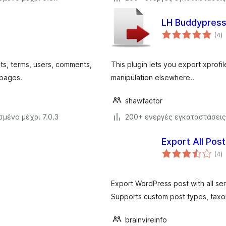
LH Buddypress 
α
(4
)
σ
sts, terms, users, comments,
This plugin lets you export xprofi
pages.
manipulation elsewhere..
shawfactor
σμένο μέχρι 7.0.3
200+ ενεργές εγκαταστάσεις
Export All Pos
α
(4
)
σ
Export WordPress post with all ser
Supports custom post types, taxo
brainvireinfo