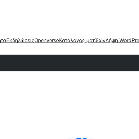
ητα
Εκδηλώσεις
Openverse
Κατάλογος μοτίβων
Λήψη WordPre