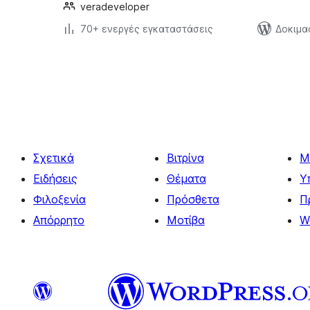
veradeveloper
70+ ενεργές εγκαταστάσεις
Δοκιμα
Σελιδοποίηση
άρθρων
Σχετικά
Βιτρίνα
Μ
Ειδήσεις
Θέματα
Υ
Φιλοξενία
Πρόσθετα
Π
Απόρρητο
Μοτίβα
W