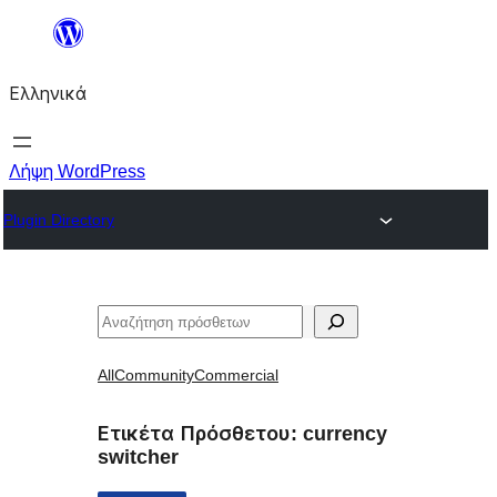
Μετάβαση
στο
Ελληνικά
περιεχόμενο
Λήψη WordPress
Plugin Directory
Αναζήτηση
All
Community
Commercial
Ετικέτα Πρόσθετου:
currency
switcher