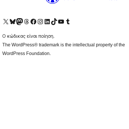
Visit our X (formerly Twitter) account
Visit our Bluesky account
Επισκεφθείτε τον λογαριασμό μας στο Mastodon
Visit our Threads account
Επισκεφτείτε τη σελίδα μας στο Facebook
Επισκεφθείτε τον λογαριασμό μας Instagram
Επισκεφθείτε τον λογαριασμό μας LinkedIn
Visit our TikTok account
Visit our YouTube channel
Visit our Tumblr account
Ο κώδικας είναι ποίηση.
The WordPress® trademark is the intellectual property of the
WordPress Foundation.