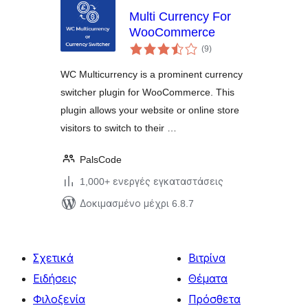
Multi Currency For
WooCommerce
αξιολογήσεις
(9
)
σύνολο
WC Multicurrency is a prominent currency
switcher plugin for WooCommerce. This
plugin allows your website or online store
visitors to switch to their …
PalsCode
1,000+ ενεργές εγκαταστάσεις
Δοκιμασμένο μέχρι 6.8.7
Σχετικά
Βιτρίνα
Ειδήσεις
Θέματα
Φιλοξενία
Πρόσθετα