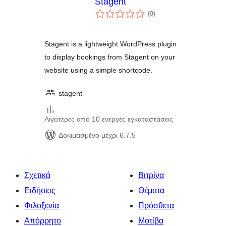
Stagent
αξιολογήσεις
(0
)
σύνολο
Stagent is a lightweight WordPress plugin
to display bookings from Stagent on your
website using a simple shortcode.
stagent
Λιγότερες από 10 ενεργές εγκαταστάσεις
Δοκιμασμένο μέχρι 6.7.5
Σχετικά
Βιτρίνα
Ειδήσεις
Θέματα
Φιλοξενία
Πρόσθετα
Απόρρητο
Μοτίβα