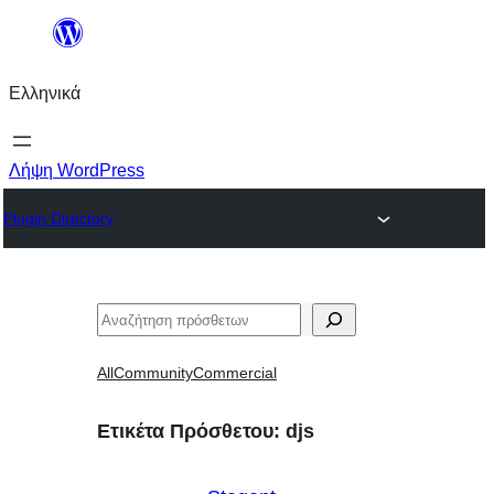
Μετάβαση
στο
Ελληνικά
περιεχόμενο
Λήψη WordPress
Plugin Directory
Αναζήτηση
All
Community
Commercial
Ετικέτα Πρόσθετου:
djs