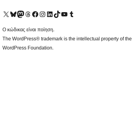
Visit our X (formerly Twitter) account
Visit our Bluesky account
Επισκεφθείτε τον λογαριασμό μας στο Mastodon
Visit our Threads account
Επισκεφτείτε τη σελίδα μας στο Facebook
Επισκεφθείτε τον λογαριασμό μας Instagram
Επισκεφθείτε τον λογαριασμό μας LinkedIn
Visit our TikTok account
Visit our YouTube channel
Visit our Tumblr account
Ο κώδικας είναι ποίηση.
The WordPress® trademark is the intellectual property of the
WordPress Foundation.