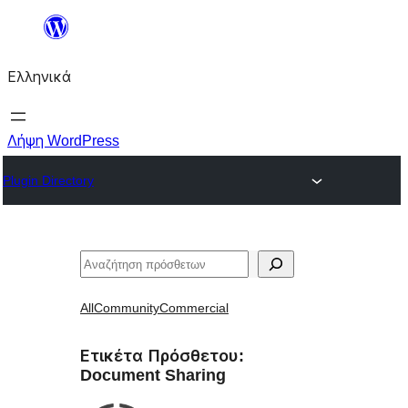
Μετάβαση
στο
Ελληνικά
περιεχόμενο
Λήψη WordPress
Plugin Directory
Αναζήτηση
All
Community
Commercial
Ετικέτα Πρόσθετου:
Document Sharing