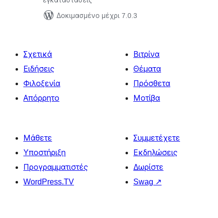
εγκαταστάσεις
Δοκιμασμένο μέχρι 7.0.3
Σχετικά
Βιτρίνα
Ειδήσεις
Θέματα
Φιλοξενία
Πρόσθετα
Απόρρητο
Μοτίβα
Μάθετε
Συμμετέχετε
Υποστήριξη
Εκδηλώσεις
Προγραμματιστές
Δωρίστε
WordPress.TV
Swag
↗