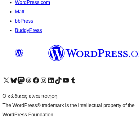
WordPress.com
Matt
bbPress
BuddyPress
Visit our X (formerly Twitter) account
Visit our Bluesky account
Επισκεφθείτε τον λογαριασμό μας στο Mastodon
Visit our Threads account
Επισκεφτείτε τη σελίδα μας στο Facebook
Επισκεφθείτε τον λογαριασμό μας Instagram
Επισκεφθείτε τον λογαριασμό μας LinkedIn
Visit our TikTok account
Visit our YouTube channel
Visit our Tumblr account
Ο κώδικας είναι ποίηση.
The WordPress® trademark is the intellectual property of the
WordPress Foundation.