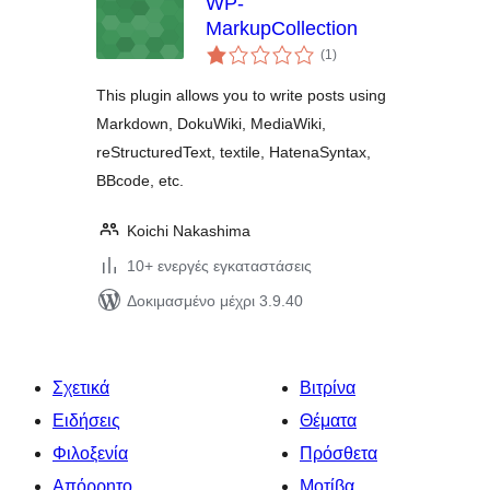
WP-
MarkupCollection
αξιολογήσεις
(1
)
σύνολο
This plugin allows you to write posts using
Markdown, DokuWiki, MediaWiki,
reStructuredText, textile, HatenaSyntax,
BBcode, etc.
Koichi Nakashima
10+ ενεργές εγκαταστάσεις
Δοκιμασμένο μέχρι 3.9.40
Σχετικά
Βιτρίνα
Ειδήσεις
Θέματα
Φιλοξενία
Πρόσθετα
Απόρρητο
Μοτίβα