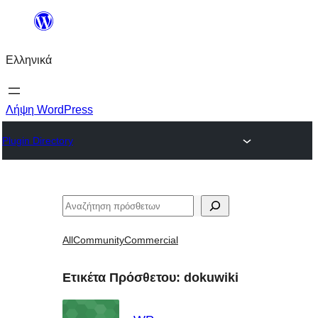
Μετάβαση
στο
Ελληνικά
περιεχόμενο
Λήψη WordPress
Plugin Directory
Αναζήτηση
All
Community
Commercial
Ετικέτα Πρόσθετου:
dokuwiki