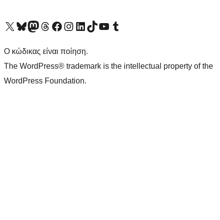
Visit our X (formerly Twitter) account
Visit our Bluesky account
Επισκεφθείτε τον λογαριασμό μας στο Mastodon
Visit our Threads account
Επισκεφτείτε τη σελίδα μας στο Facebook
Επισκεφθείτε τον λογαριασμό μας Instagram
Επισκεφθείτε τον λογαριασμό μας LinkedIn
Visit our TikTok account
Visit our YouTube channel
Visit our Tumblr account
Ο κώδικας είναι ποίηση.
The WordPress® trademark is the intellectual property of the
WordPress Foundation.