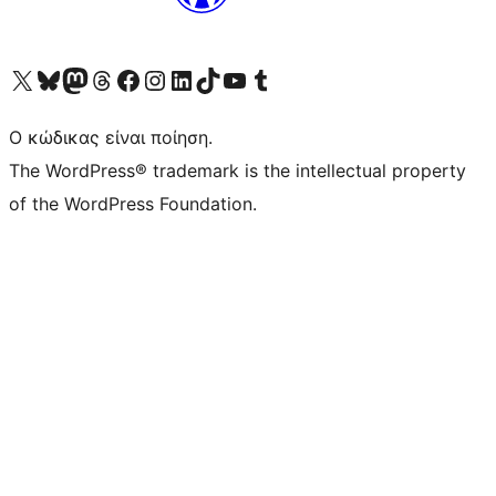
Visit our X (formerly Twitter) account
Visit our Bluesky account
Επισκεφθείτε τον λογαριασμό μας στο Mastodon
Visit our Threads account
Επισκεφτείτε τη σελίδα μας στο Facebook
Επισκεφθείτε τον λογαριασμό μας Instagram
Επισκεφθείτε τον λογαριασμό μας LinkedIn
Visit our TikTok account
Visit our YouTube channel
Visit our Tumblr account
Ο κώδικας είναι ποίηση.
The WordPress® trademark is the intellectual property
of the WordPress Foundation.