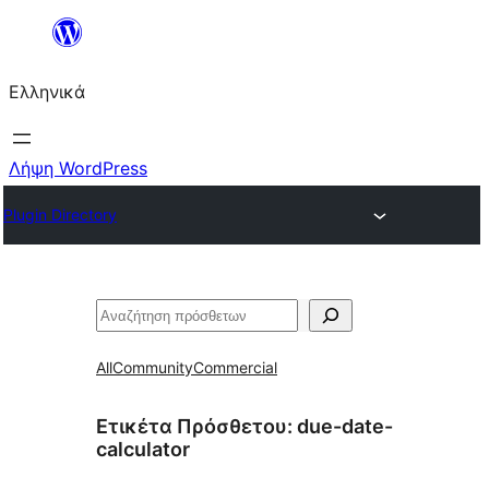
Μετάβαση
στο
Ελληνικά
περιεχόμενο
Λήψη WordPress
Plugin Directory
Αναζήτηση
All
Community
Commercial
Ετικέτα Πρόσθετου:
due-date-
calculator