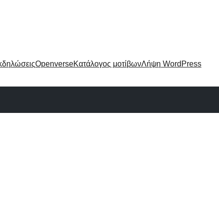
κδηλώσεις
Openverse
Κατάλογος μοτίβων
Λήψη WordPress