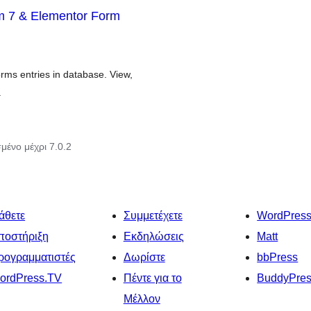
m 7 & Elementor Form
ms entries in database. View,
.
μένο μέχρι 7.0.2
άθετε
Συμμετέχετε
WordPres
ποστήριξη
Εκδηλώσεις
Matt
ρογραμματιστές
Δωρίστε
bbPress
ordPress.TV
Πέντε για το
BuddyPre
Μέλλον