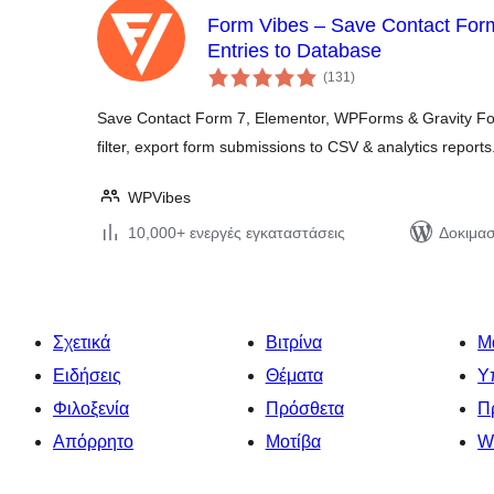
Form Vibes – Save Contact For
Entries to Database
αξιολογήσεις
(131
)
σύνολο
Save Contact Form 7, Elementor, WPForms & Gravity For
filter, export form submissions to CSV & analytics reports
WPVibes
10,000+ ενεργές εγκαταστάσεις
Δοκιμασ
Σχετικά
Βιτρίνα
Μ
Ειδήσεις
Θέματα
Υ
Φιλοξενία
Πρόσθετα
Π
Απόρρητο
Μοτίβα
W