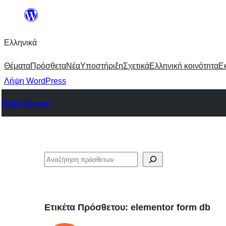
Μετάβαση
στο
Ελληνικά
περιεχόμενο
Θέματα
Πρόσθετα
Νέα
Υποστήριξη
Σχετικά
Ελληνική κοινότητα
Ε
Λήψη WordPress
Plugin Directory
Αναζήτηση
Ετικέτα Πρόσθετου:
elementor form db