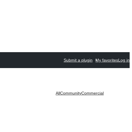
Submit a plugin
My favorites
Log in
All
Community
Commercial