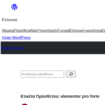
Μετάβαση
στο
Ελληνικά
περιεχόμενο
Θέματα
Πρόσθετα
Νέα
Υποστήριξη
Σχετικά
Ελληνική κοινότητα
Ε
Λήψη WordPress
Plugin Directory
Αναζήτηση
Ετικέτα Πρόσθετου:
elementor pro form