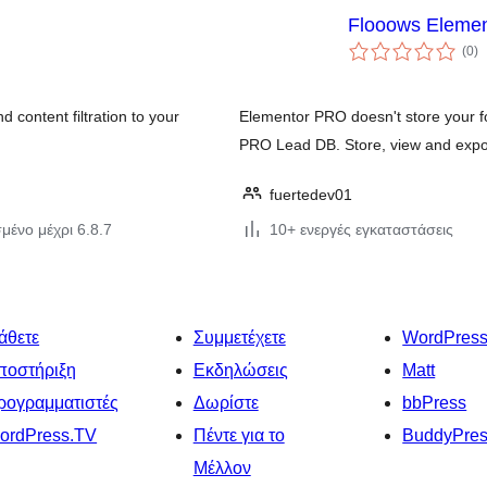
Flooows Eleme
αξ
(0
)
σ
 content filtration to your
Elementor PRO doesn't store your f
PRO Lead DB. Store, view and expo
fuertedev01
μένο μέχρι 6.8.7
10+ ενεργές εγκαταστάσεις
άθετε
Συμμετέχετε
WordPres
ποστήριξη
Εκδηλώσεις
Matt
ρογραμματιστές
Δωρίστε
bbPress
ordPress.TV
Πέντε για το
BuddyPre
Μέλλον