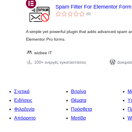
Spam Filter For Elementor Form
αξιολογήσεις
(0
)
σύνολο
A simple yet powerful plugin that adds advanced spam and
Elementor Pro forms.
wizbee IT
100+ ενεργές εγκαταστάσεις
Δοκιμασ
Σχετικά
Βιτρίνα
Μ
Ειδήσεις
Θέματα
Υ
Φιλοξενία
Πρόσθετα
Π
Απόρρητο
Μοτίβα
W