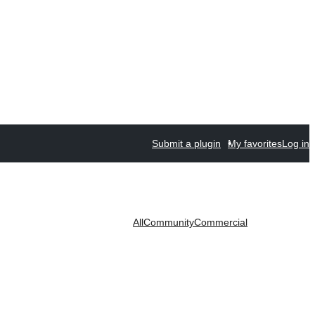
Submit a plugin
My favorites
Log in
All
Community
Commercial