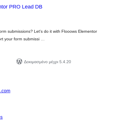
ntor PRO Lead DB
ιολογήσεις
ύνολο
orm submissions? Let's do it with Flooows Elementor
rt your form submissi …
Δοκιμασμένο μέχρι 5.4.20
s.com
ss