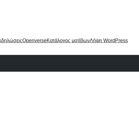
κδηλώσεις
Openverse
Κατάλογος μοτίβων
Λήψη WordPress