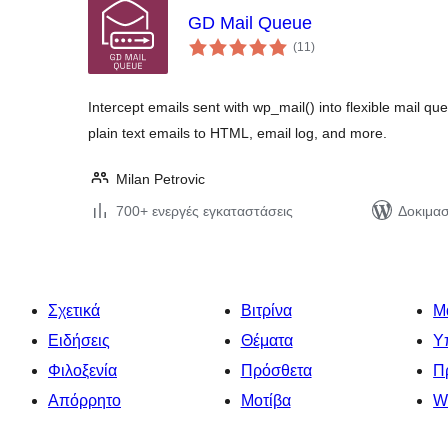
GD Mail Queue
αξιολογήσεις
(11
)
σύνολο
Intercept emails sent with wp_mail() into flexible mail qu
plain text emails to HTML, email log, and more.
Milan Petrovic
700+ ενεργές εγκαταστάσεις
Δοκιμασ
Σχετικά
Βιτρίνα
Μ
Ειδήσεις
Θέματα
Υ
Φιλοξενία
Πρόσθετα
Π
Απόρρητο
Μοτίβα
W