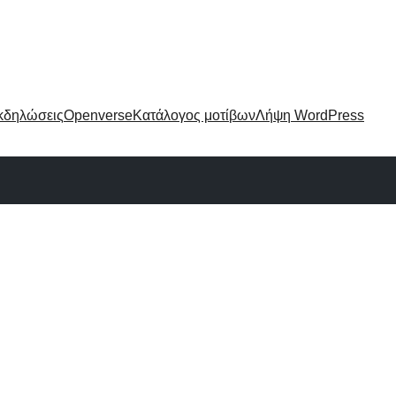
κδηλώσεις
Openverse
Κατάλογος μοτίβων
Λήψη WordPress