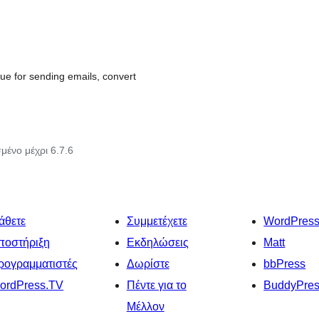
eue for sending emails, convert
μένο μέχρι 6.7.6
άθετε
Συμμετέχετε
WordPres
ποστήριξη
Εκδηλώσεις
Matt
ρογραμματιστές
Δωρίστε
bbPress
ordPress.TV
Πέντε για το
BuddyPre
Μέλλον