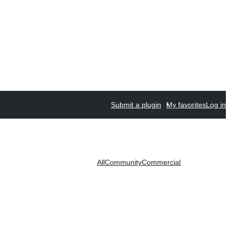
Submit a plugin
My favorites
Log in
All
Community
Commercial