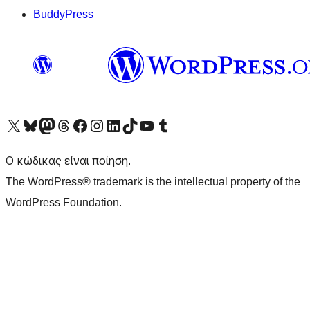
BuddyPress
Visit our X (formerly Twitter) account
Visit our Bluesky account
Επισκεφθείτε τον λογαριασμό μας στο Mastodon
Visit our Threads account
Επισκεφτείτε τη σελίδα μας στο Facebook
Επισκεφθείτε τον λογαριασμό μας Instagram
Επισκεφθείτε τον λογαριασμό μας LinkedIn
Visit our TikTok account
Visit our YouTube channel
Visit our Tumblr account
Ο κώδικας είναι ποίηση.
The WordPress® trademark is the intellectual property of the
WordPress Foundation.