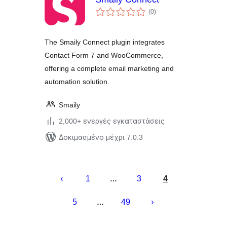
αξιολογήσεις
(0
)
σύνολο
The Smaily Connect plugin integrates
Contact Form 7 and WooCommerce,
offering a complete email marketing and
automation solution.
Smaily
2,000+ ενεργές εγκαταστάσεις
Δοκιμασμένο μέχρι 7.0.3
Σελιδοποίηση
άρθρων
1
3
4
…
5
49
…