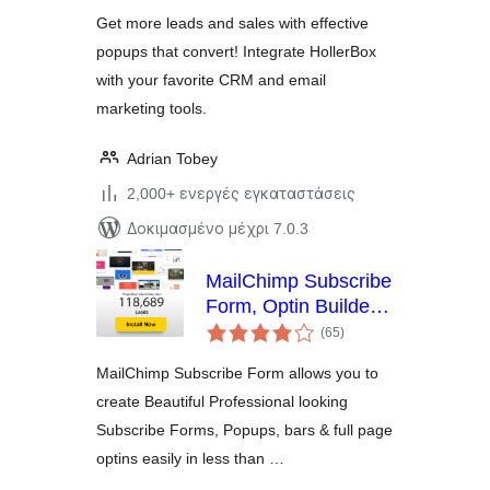
Get more leads and sales with effective
popups that convert! Integrate HollerBox
with your favorite CRM and email
marketing tools.
Adrian Tobey
2,000+ ενεργές εγκαταστάσεις
Δοκιμασμένο μέχρι 7.0.3
MailChimp Subscribe
Form, Optin Builder,
αξιολογήσεις
PopUp Builder, Form
(65
)
σύνολο
Builder
MailChimp Subscribe Form allows you to
create Beautiful Professional looking
Subscribe Forms, Popups, bars & full page
optins easily in less than …