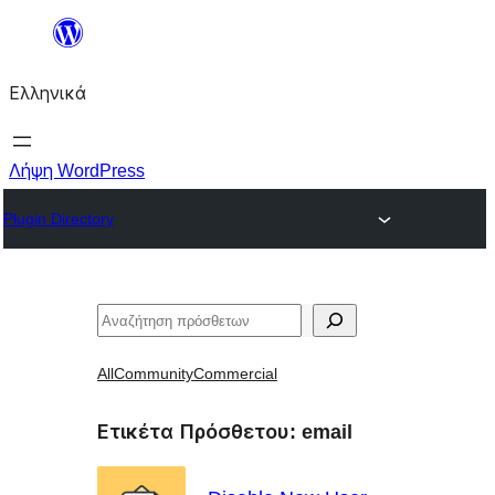
Μετάβαση
στο
Ελληνικά
περιεχόμενο
Λήψη WordPress
Plugin Directory
Αναζήτηση
All
Community
Commercial
Ετικέτα Πρόσθετου:
email