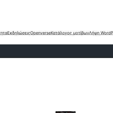
τητα
Εκδηλώσεις
Openverse
Κατάλογος μοτίβων
Λήψη WordP