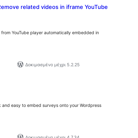
 Remove related videos in iframe YouTube
ιολογήσεις
ύνολο
s from YouTube player automatically embedded in
Δοκιμασμένο μέχρι 5.2.25
ιολογήσεις
ύνολο
ck and easy to embed surveys onto your Wordpress
Δοκιμασμένο μέχρι 4.7.34