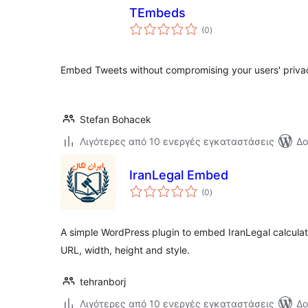
TEmbeds
αξιολογήσεις
(0
)
σύνολο
Embed Tweets without compromising your users' privac
Stefan Bohacek
Λιγότερες από 10 ενεργές εγκαταστάσεις
Δο
IranLegal Embed
αξιολογήσεις
(0
)
σύνολο
A simple WordPress plugin to embed IranLegal calculato
URL, width, height and style.
tehranborj
Λιγότερες από 10 ενεργές εγκαταστάσεις
Δο