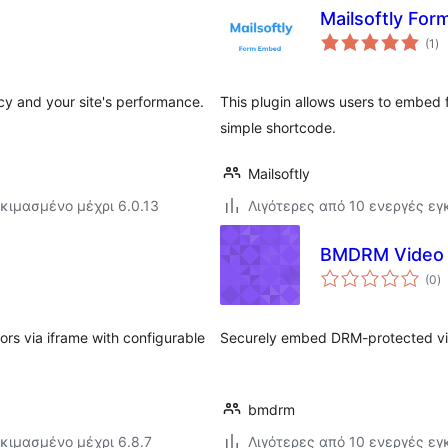
Mailsoftly Fo
αξ
(1
)
σ
y and your site's performance.
This plugin allows users to embed f
simple shortcode.
Mailsoftly
κιμασμένο μέχρι 6.0.13
Λιγότερες από 10 ενεργές ε
BMDRM Video 
α
(0
)
σ
rs via iframe with configurable
Securely embed DRM-protected vi
bmdrm
κιμασμένο μέχρι 6.8.7
Λιγότερες από 10 ενεργές ε