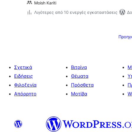
Moish Kariti
Λιγότερες από 10 ενεργές εγκαταστάσεις
Δο
Σελιδοποίηση
άρθρων
Προηγ
Σχετικά
Βιτρίνα
Μ
Ειδήσεις
Θέματα
Υ
Φιλοξενία
Πρόσθετα
Π
Απόρρητο
Μοτίβα
W