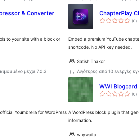
pressor & Converter
ChapterPlay C
α
(0
)
σ
ls to your site with a block or
Embed a premium YouTube chapter
shortcode. No API key needed.
Satish Thakor
κιμασμένο μέχρι 7.0.3
Λιγότερες από 10 ενεργές ε
WWI Blogcard
α
(0
)
σ
official Youmbrella for WordPress
A WordPress block plugin that gen
information.
whywaita