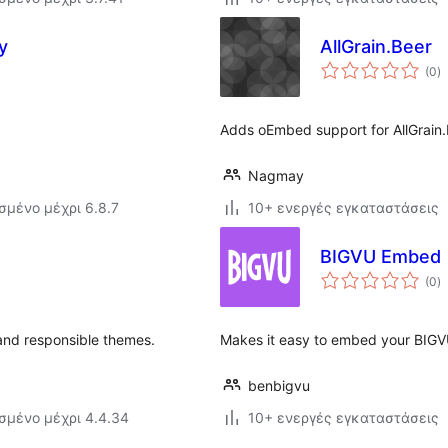
y
AllGrain.Beer
α
(0
)
σ
Adds oEmbed support for AllGrain
Nagmay
σμένο μέχρι 6.8.7
10+ ενεργές εγκαταστάσεις
BIGVU Embed
α
(0
)
σ
 and responsible themes.
Makes it easy to embed your BIGV
benbigvu
σμένο μέχρι 4.4.34
10+ ενεργές εγκαταστάσεις