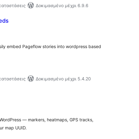
γκαταστάσεις
Δοκιμασμένο μέχρι 6.9.6
eds
ξιολογήσεις
ύνολο
sily embed Pageflow stories into wordpress based
γκαταστάσεις
Δοκιμασμένο μέχρι 5.4.20
ξιολογήσεις
ύνολο
 WordPress — markers, heatmaps, GPS tracks,
our map UUID.