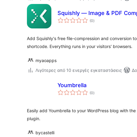
Squishly — Image & PDF Com
αξιολογήσεις
(0
)
σύνολο
Add Squishly's free file-compression and conversion too
shortcode. Everything runs in your visitors' browsers.
myaoapps
Λιγότερες από 10 ενεργές εγκαταστάσεις
Δο
Youmbrella
αξιολογήσεις
(0
)
σύνολο
Easily add Youmbrella to your WordPress blog with the 
plugin.
bycastelli