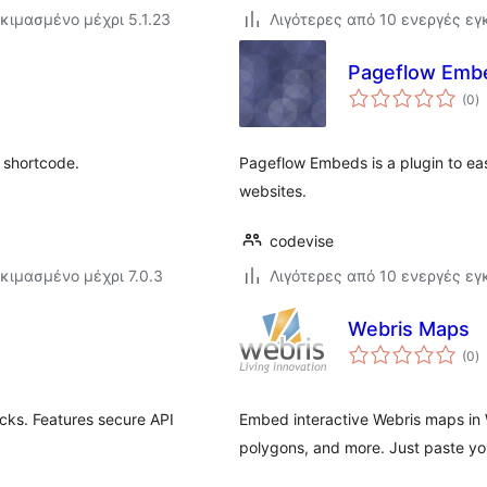
κιμασμένο μέχρι 5.1.23
Λιγότερες από 10 ενεργές ε
Pageflow Emb
α
(0
)
σ
 shortcode.
Pageflow Embeds is a plugin to ea
websites.
codevise
κιμασμένο μέχρι 7.0.3
Λιγότερες από 10 ενεργές ε
Webris Maps
α
(0
)
σ
cks. Features secure API
Embed interactive Webris maps in
polygons, and more. Just paste y