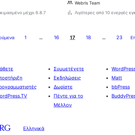
Webris Team
κιμασμένο μέχρι 6.8.7
Λιγότερες από 10 ενεργές ε
1
16
17
18
23
ούμενα
…
…
Ε
άθετε
Συμμετέχετε
WordPres
ποστήριξη
Εκδηλώσεις
Matt
ρογραμματιστές
Δωρίστε
bbPress
ordPress.TV
Πέντε για το
BuddyPre
Μέλλον
Ελληνικά