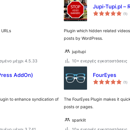
Jupi-Tupi.pl –
αξ
(1
)
σ
r URLs
Plugin which hidden related video
posts by WordPress.
jupitupi
σμένο μέχρι 4.5.33
10+ ενεργές εγκαταστάσεις
Press AddOn)
FourEyes
αξ
(1
)
σ
lugin to enhance syndication of
The FourEyes Plugin makes it qui
posts or pages.
sparklit
σμένο μέχρι 3.7.41
10+ ενεργές εγκαταστάσεις