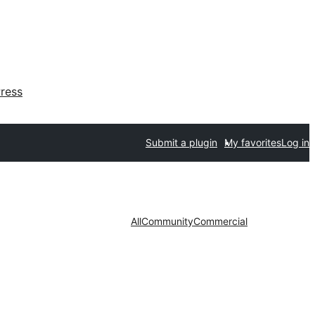
ress
Submit a plugin
My favorites
Log in
All
Community
Commercial