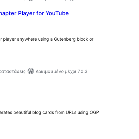
hapter Player for YouTube
ξιολογήσεις
ύνολο
 player anywhere using a Gutenberg block or
γκαταστάσεις
Δοκιμασμένο μέχρι 7.0.3
ξιολογήσεις
ύνολο
erates beautiful blog cards from URLs using OGP