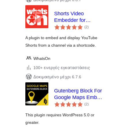
Shorts Video
Embedder for
αξιολογήσεις
YouTube
(2
)
σύνολο
A plugin to embed and display YouTube
Shorts from a channel via a shortcode.
WhatsOn
100+ ενεργές εγκαταστάσεις
Δοκιμασμένο μέχρι 6.7.6
Gutenberg Block For
Google Maps Embed
αξιολογήσεις
By Pantheon
(2
)
σύνολο
This plugin requires WordPress 5.0 or
greater.