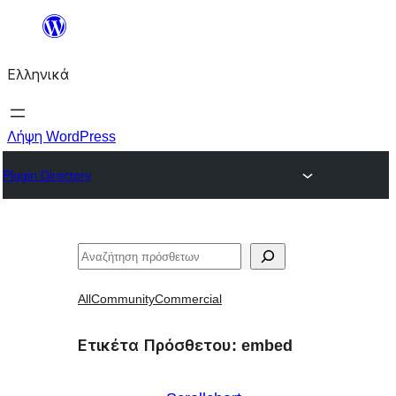
Μετάβαση
στο
Ελληνικά
περιεχόμενο
Λήψη WordPress
Plugin Directory
Αναζήτηση
All
Community
Commercial
Ετικέτα Πρόσθετου:
embed