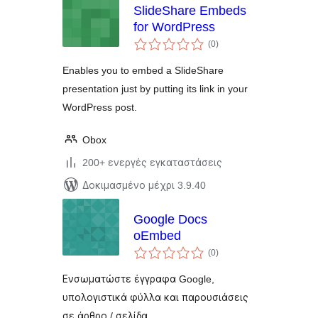
SlideShare Embeds
for WordPress
αξιολογήσεις
(0
)
σύνολο
Enables you to embed a SlideShare
presentation just by putting its link in your
WordPress post.
Obox
200+ ενεργές εγκαταστάσεις
Δοκιμασμένο μέχρι 3.9.40
Google Docs
oEmbed
αξιολογήσεις
(0
)
σύνολο
Ενσωματώστε έγγραφα Google,
υπολογιστικά φύλλα και παρουσιάσεις
σε άρθρο / σελίδα.