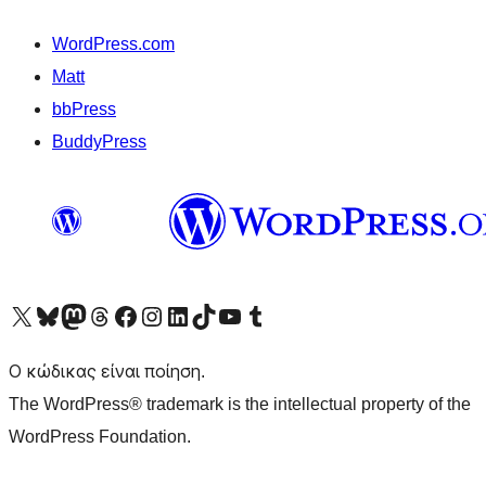
WordPress.com
Matt
bbPress
BuddyPress
Visit our X (formerly Twitter) account
Visit our Bluesky account
Επισκεφθείτε τον λογαριασμό μας στο Mastodon
Visit our Threads account
Επισκεφτείτε τη σελίδα μας στο Facebook
Επισκεφθείτε τον λογαριασμό μας Instagram
Επισκεφθείτε τον λογαριασμό μας LinkedIn
Visit our TikTok account
Visit our YouTube channel
Visit our Tumblr account
Ο κώδικας είναι ποίηση.
The WordPress® trademark is the intellectual property of the
WordPress Foundation.