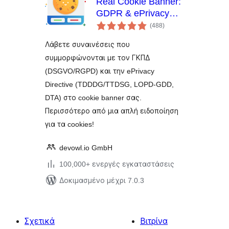
Real Cookie Banner:
GDPR & ePrivacy
αξιολογήσεις
Συναίνεση Cookie
(488
)
σύνολο
Λάβετε συναινέσεις που
συμμορφώνονται με τον ΓΚΠΔ
(DSGVO/RGPD) και την ePrivacy
Directive (TDDDG/TTDSG, LOPD-GDD,
DTA) στο cookie banner σας.
Περισσότερο από μια απλή ειδοποίηση
για τα cookies!
devowl.io GmbH
100,000+ ενεργές εγκαταστάσεις
Δοκιμασμένο μέχρι 7.0.3
Σχετικά
Βιτρίνα