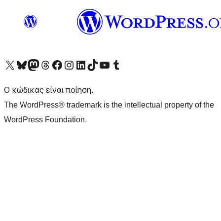
Visit our X (formerly Twitter) account
Visit our Bluesky account
Επισκεφθείτε τον λογαριασμό μας στο Mastodon
Visit our Threads account
Επισκεφτείτε τη σελίδα μας στο Facebook
Επισκεφθείτε τον λογαριασμό μας Instagram
Επισκεφθείτε τον λογαριασμό μας LinkedIn
Visit our TikTok account
Visit our YouTube channel
Visit our Tumblr account
Ο κώδικας είναι ποίηση.
The WordPress® trademark is the intellectual property of the
WordPress Foundation.