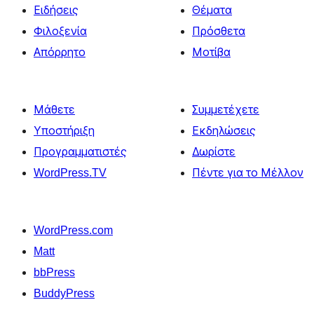
Ειδήσεις
Θέματα
Φιλοξενία
Πρόσθετα
Απόρρητο
Μοτίβα
Μάθετε
Συμμετέχετε
Υποστήριξη
Εκδηλώσεις
Προγραμματιστές
Δωρίστε
WordPress.TV
Πέντε για το Μέλλον
WordPress.com
Matt
bbPress
BuddyPress