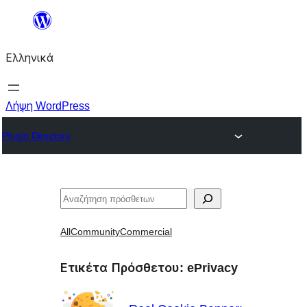
Μετάβαση
στο
Ελληνικά
περιεχόμενο
Λήψη WordPress
Plugin Directory
Αναζήτηση
All
Community
Commercial
Ετικέτα Πρόσθετου:
ePrivacy