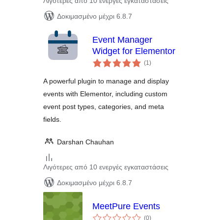
Λιγότερες από 10 ενεργές εγκαταστάσεις
Δοκιμασμένο μέχρι 6.8.7
Event Manager
Widget for Elementor
αξιολογήσεις
(1
)
σύνολο
A powerful plugin to manage and display
events with Elementor, including custom
event post types, categories, and meta
fields.
Darshan Chauhan
Λιγότερες από 10 ενεργές εγκαταστάσεις
Δοκιμασμένο μέχρι 6.8.7
MeetPure Events
αξιολογήσεις
(0
)