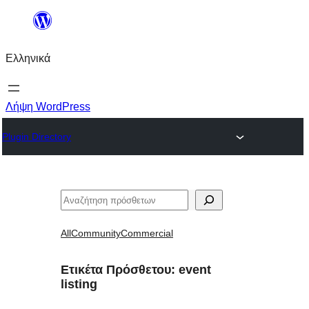
Μετάβαση
στο
Ελληνικά
περιεχόμενο
Λήψη WordPress
Plugin Directory
Αναζήτηση
All
Community
Commercial
Ετικέτα Πρόσθετου:
event
listing