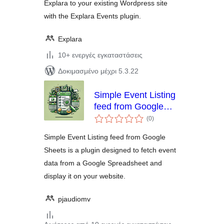
Explara to your existing Wordpress site
with the Explara Events plugin.
Explara
10+ ενεργές εγκαταστάσεις
Δοκιμασμένο μέχρι 5.3.22
Simple Event Listing
feed from Google
αξιολογήσεις
Sheets
(0
)
σύνολο
Simple Event Listing feed from Google
Sheets is a plugin designed to fetch event
data from a Google Spreadsheet and
display it on your website.
pjaudiomv