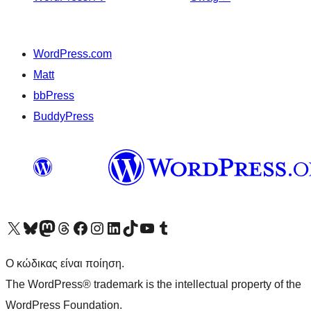
WordPress.com
Matt
bbPress
BuddyPress
Visit our X (formerly Twitter) account
Visit our Bluesky account
Επισκεφθείτε τον λογαριασμό μας στο Mastodon
Visit our Threads account
Επισκεφτείτε τη σελίδα μας στο Facebook
Επισκεφθείτε τον λογαριασμό μας Instagram
Επισκεφθείτε τον λογαριασμό μας LinkedIn
Visit our TikTok account
Visit our YouTube channel
Visit our Tumblr account
Ο κώδικας είναι ποίηση.
The WordPress® trademark is the intellectual property of the
WordPress Foundation.