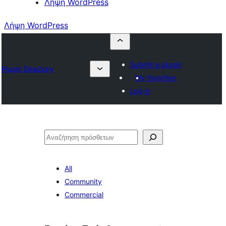
Λήψη WordPress
Λήψη WordPress
Submit a plugin
Plugin Directory
My favorites
Log in
Αναζήτηση
All
Community
Commercial