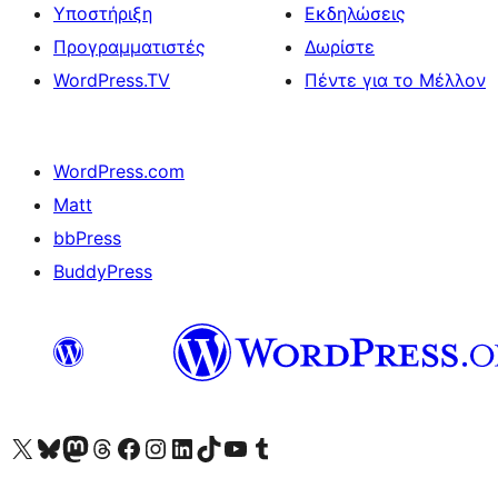
Υποστήριξη
Εκδηλώσεις
Προγραμματιστές
Δωρίστε
WordPress.TV
Πέντε για το Μέλλον
WordPress.com
Matt
bbPress
BuddyPress
Visit our X (formerly Twitter) account
Visit our Bluesky account
Επισκεφθείτε τον λογαριασμό μας στο Mastodon
Visit our Threads account
Επισκεφτείτε τη σελίδα μας στο Facebook
Επισκεφθείτε τον λογαριασμό μας Instagram
Επισκεφθείτε τον λογαριασμό μας LinkedIn
Visit our TikTok account
Visit our YouTube channel
Visit our Tumblr account