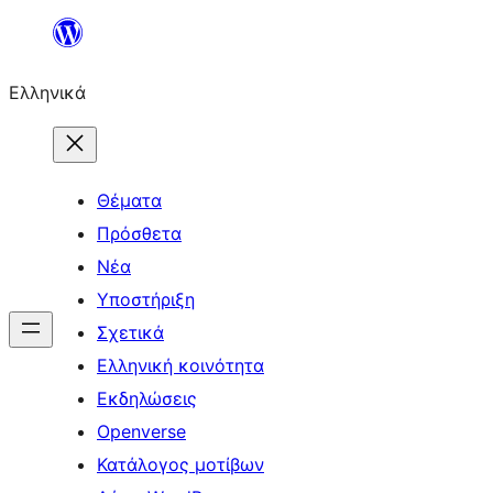
Μετάβαση
στο
Ελληνικά
περιεχόμενο
Θέματα
Πρόσθετα
Νέα
Υποστήριξη
Σχετικά
Ελληνική κοινότητα
Εκδηλώσεις
Openverse
Κατάλογος μοτίβων