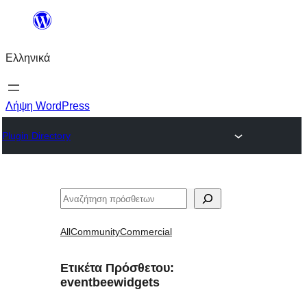
Μετάβαση
στο
Ελληνικά
περιεχόμενο
Λήψη WordPress
Plugin Directory
Αναζήτηση
All
Community
Commercial
Ετικέτα Πρόσθετου:
eventbeewidgets