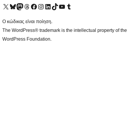
Visit our X (formerly Twitter) account
Visit our Bluesky account
Επισκεφθείτε τον λογαριασμό μας στο Mastodon
Visit our Threads account
Επισκεφτείτε τη σελίδα μας στο Facebook
Επισκεφθείτε τον λογαριασμό μας Instagram
Επισκεφθείτε τον λογαριασμό μας LinkedIn
Visit our TikTok account
Visit our YouTube channel
Visit our Tumblr account
Ο κώδικας είναι ποίηση.
The WordPress® trademark is the intellectual property of the
WordPress Foundation.