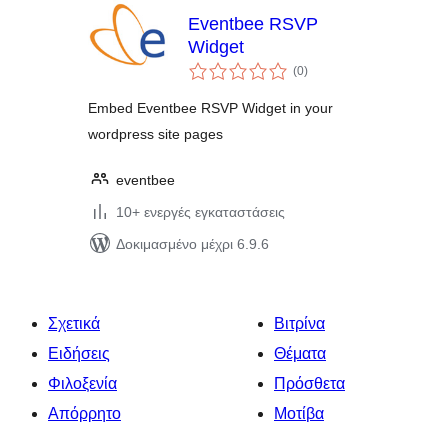
Eventbee RSVP
Widget
αξιολογήσεις
(0
)
σύνολο
Embed Eventbee RSVP Widget in your
wordpress site pages
eventbee
10+ ενεργές εγκαταστάσεις
Δοκιμασμένο μέχρι 6.9.6
Σχετικά
Βιτρίνα
Ειδήσεις
Θέματα
Φιλοξενία
Πρόσθετα
Απόρρητο
Μοτίβα