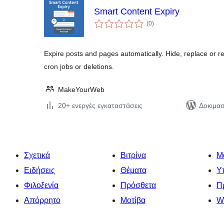
Smart Content Expiry
αξιολογήσεις
(0
)
σύνολο
Expire posts and pages automatically. Hide, replace or re
cron jobs or deletions.
MakeYourWeb
20+ ενεργές εγκαταστάσεις
Δοκιμασ
Σχετικά
Βιτρίνα
Μ
Ειδήσεις
Θέματα
Υ
Φιλοξενία
Πρόσθετα
Π
Απόρρητο
Μοτίβα
W