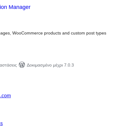
tion Manager
ιολογήσεις
ύνολο
, pages, WooCommerce products and custom post types
ταστάσεις
Δοκιμασμένο μέχρι 7.0.3
s.com
ss