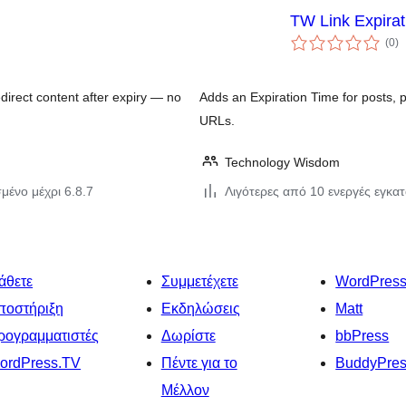
TW Link Expira
αξ
(0
)
σ
direct content after expiry — no
Adds an Expiration Time for posts
URLs.
Technology Wisdom
μένο μέχρι 6.8.7
Λιγότερες από 10 ενεργές εγκα
άθετε
Συμμετέχετε
WordPres
ποστήριξη
Εκδηλώσεις
Matt
ρογραμματιστές
Δωρίστε
bbPress
ordPress.TV
Πέντε για το
BuddyPre
Μέλλον