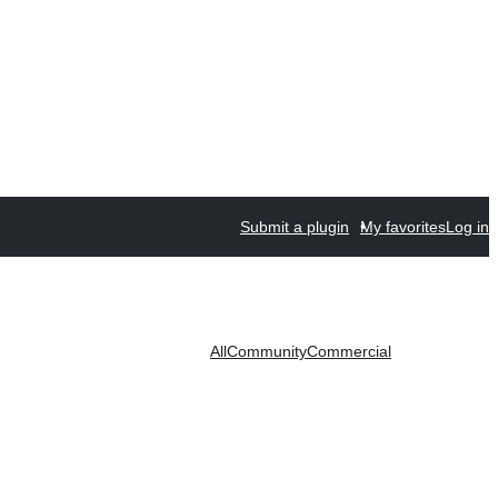
Submit a plugin
My favorites
Log in
All
Community
Commercial