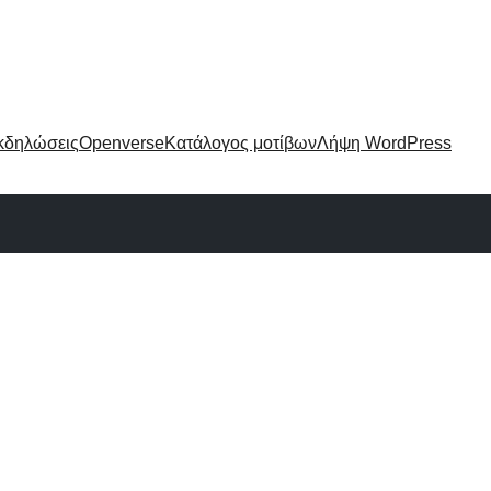
κδηλώσεις
Openverse
Κατάλογος μοτίβων
Λήψη WordPress