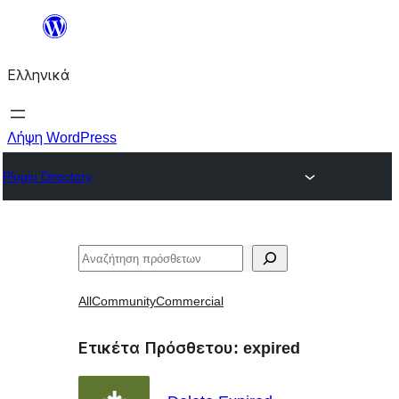
Μετάβαση
στο
Ελληνικά
περιεχόμενο
Λήψη WordPress
Plugin Directory
Αναζήτηση
All
Community
Commercial
Ετικέτα Πρόσθετου:
expired