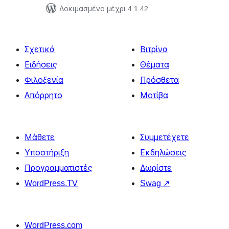
Δοκιμασμένο μέχρι 4.1.42
Σχετικά
Βιτρίνα
Ειδήσεις
Θέματα
Φιλοξενία
Πρόσθετα
Απόρρητο
Μοτίβα
Μάθετε
Συμμετέχετε
Υποστήριξη
Εκδηλώσεις
Προγραμματιστές
Δωρίστε
WordPress.TV
Swag
↗
WordPress.com