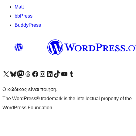
Matt
bbPress
BuddyPress
Visit our X (formerly Twitter) account
Visit our Bluesky account
Επισκεφθείτε τον λογαριασμό μας στο Mastodon
Visit our Threads account
Επισκεφτείτε τη σελίδα μας στο Facebook
Επισκεφθείτε τον λογαριασμό μας Instagram
Επισκεφθείτε τον λογαριασμό μας LinkedIn
Visit our TikTok account
Visit our YouTube channel
Visit our Tumblr account
Ο κώδικας είναι ποίηση.
The WordPress® trademark is the intellectual property of the
WordPress Foundation.