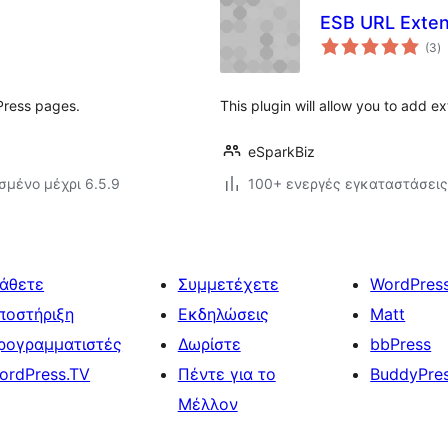
ESB URL Exten
α
(3
)
σ
Press pages.
This plugin will allow you to add e
eSparkBiz
σμένο μέχρι 6.5.9
100+ ενεργές εγκαταστάσεις
άθετε
Συμμετέχετε
WordPres
ποστήριξη
Εκδηλώσεις
Matt
ρογραμματιστές
Δωρίστε
bbPress
ordPress.TV
Πέντε για το
BuddyPre
Μέλλον