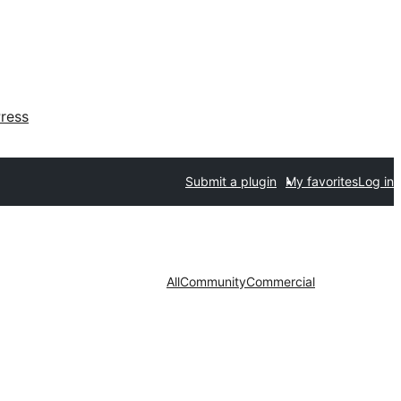
ress
Submit a plugin
My favorites
Log in
All
Community
Commercial