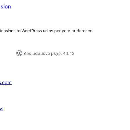
sion
ξιολογήσεις
ύνολο
xtensions to WordPress url as per your preference.
Δοκιμασμένο μέχρι 4.1.42
s.com
ss