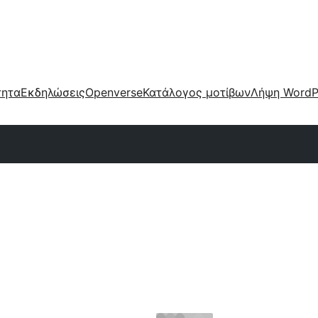
τητα
Εκδηλώσεις
Openverse
Κατάλογος μοτίβων
Λήψη WordP