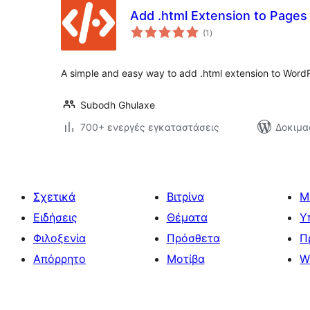
Add .html Extension to Pages
αξιολογήσεις
(1
)
σύνολο
A simple and easy way to add .html extension to Word
Subodh Ghulaxe
700+ ενεργές εγκαταστάσεις
Δοκιμα
Σχετικά
Βιτρίνα
Μ
Ειδήσεις
Θέματα
Υ
Φιλοξενία
Πρόσθετα
Π
Απόρρητο
Μοτίβα
W