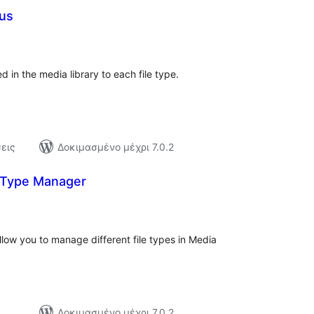
us
αξιολογήσεις
σύνολο
 in the media library to each file type.
εις
Δοκιμασμένο μέχρι 7.0.2
 Type Manager
ξιολογήσεις
ύνολο
low you to manage different file types in Media
ς
Δοκιμασμένο μέχρι 7.0.2