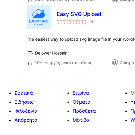
Easy SVG Upload
αξιολογήσεις
(0
)
σύνολο
The easiest way to upload svg image file in your WordP
Delower Hossain
10+ ενεργές εγκαταστάσεις
Δοκιμα
Σχετικά
Βιτρίνα
Μ
Ειδήσεις
Θέματα
Υ
Φιλοξενία
Πρόσθετα
Π
Απόρρητο
Μοτίβα
W