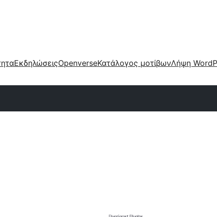
τητα
Εκδηλώσεις
Openverse
Κατάλογος μοτίβων
Λήψη WordP