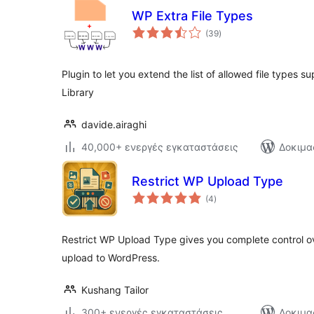
WP Extra File Types
αξιολογήσεις
(39
)
σύνολο
Plugin to let you extend the list of allowed file types
Library
davide.airaghi
40,000+ ενεργές εγκαταστάσεις
Δοκιμα
Restrict WP Upload Type
αξιολογήσεις
(4
)
σύνολο
Restrict WP Upload Type gives you complete control ov
upload to WordPress.
Kushang Tailor
300+ ενεργές εγκαταστάσεις
Δοκιμα