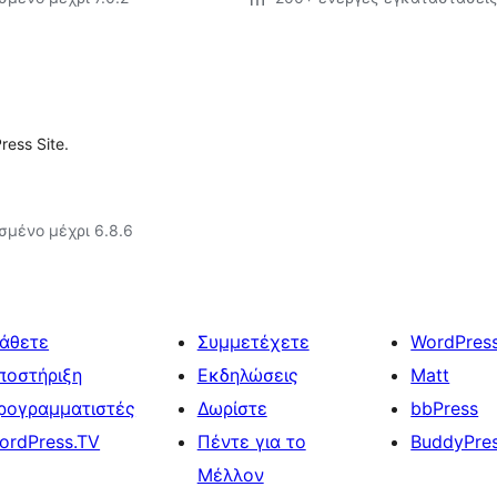
ress Site.
σμένο μέχρι 6.8.6
άθετε
Συμμετέχετε
WordPres
ποστήριξη
Εκδηλώσεις
Matt
ρογραμματιστές
Δωρίστε
bbPress
ordPress.TV
Πέντε για το
BuddyPre
Μέλλον