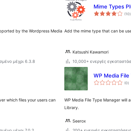
Mime Types Pl
(10
)
 supported by the Wordpress Media
Add the mime type that can be used
Katsushi Kawamori
σμένο μέχρι 6.3.8
10,000+ ενεργές εγκαταστάσ
WP Media File
α
(0
)
σ
er which files your users can
WP Media File Type Manager will al
Library.
Seerox
σμένο μέχρι 7.0.2
200+ ενεργές εγκαταστάσει