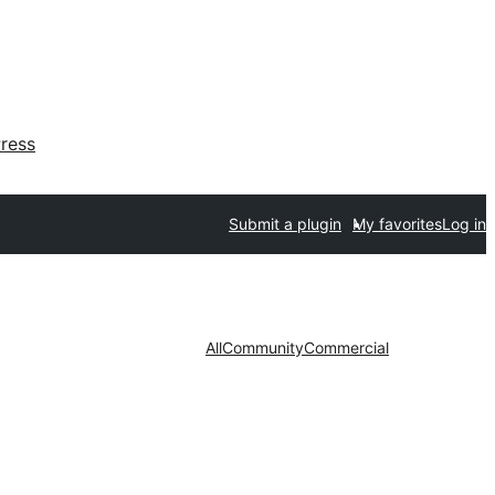
ress
Submit a plugin
My favorites
Log in
All
Community
Commercial