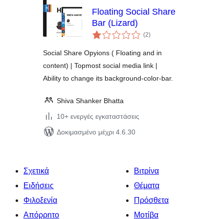
Floating Social Share
Bar (Lizard)
αξιολογήσεις
(2
)
σύνολο
Social Share Opyions ( Floating and in
content) | Topmost social media link |
Ability to change its background-color-bar.
Shiva Shanker Bhatta
10+ ενεργές εγκαταστάσεις
Δοκιμασμένο μέχρι 4.6.30
Σχετικά
Βιτρίνα
Ειδήσεις
Θέματα
Φιλοξενία
Πρόσθετα
Απόρρητο
Μοτίβα