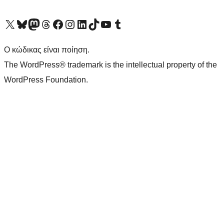
Visit our X (formerly Twitter) account
Visit our Bluesky account
Επισκεφθείτε τον λογαριασμό μας στο Mastodon
Visit our Threads account
Επισκεφτείτε τη σελίδα μας στο Facebook
Επισκεφθείτε τον λογαριασμό μας Instagram
Επισκεφθείτε τον λογαριασμό μας LinkedIn
Visit our TikTok account
Visit our YouTube channel
Visit our Tumblr account
Ο κώδικας είναι ποίηση.
The WordPress® trademark is the intellectual property of the
WordPress Foundation.