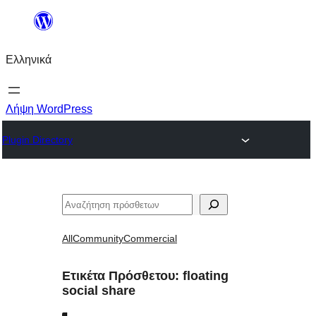
Μετάβαση
στο
Ελληνικά
περιεχόμενο
Λήψη WordPress
Plugin Directory
Αναζήτηση
All
Community
Commercial
Ετικέτα Πρόσθετου:
floating
social share