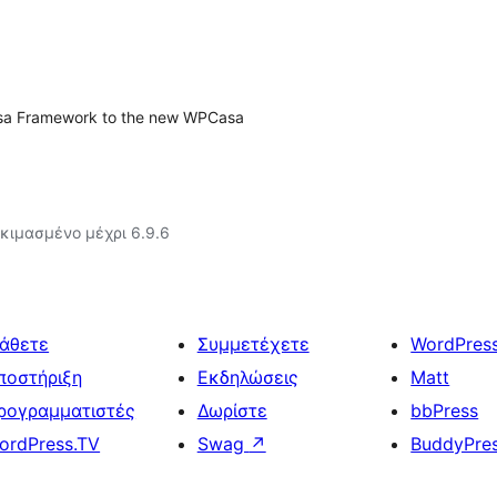
Casa Framework to the new WPCasa
κιμασμένο μέχρι 6.9.6
άθετε
Συμμετέχετε
WordPres
ποστήριξη
Εκδηλώσεις
Matt
ρογραμματιστές
Δωρίστε
bbPress
ordPress.TV
Swag
↗
BuddyPre