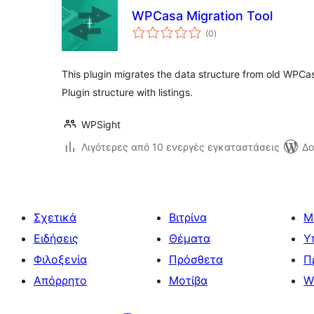
WPCasa Migration Tool
αξιολογήσεις
(0
)
σύνολο
This plugin migrates the data structure from old WP
Plugin structure with listings.
WPSight
Λιγότερες από 10 ενεργές εγκαταστάσεις
Δο
Σχετικά
Βιτρίνα
Μ
Ειδήσεις
Θέματα
Υ
Φιλοξενία
Πρόσθετα
Π
Απόρρητο
Μοτίβα
W