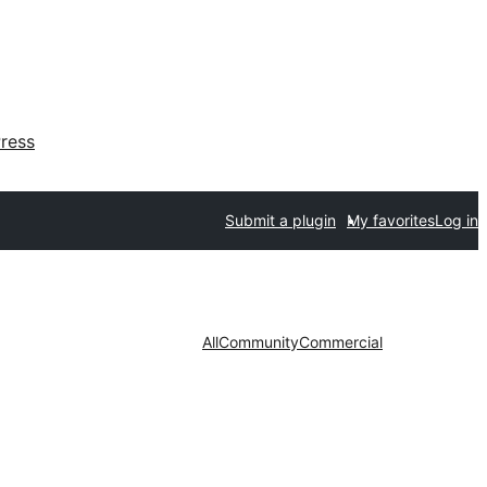
ress
Submit a plugin
My favorites
Log in
All
Community
Commercial