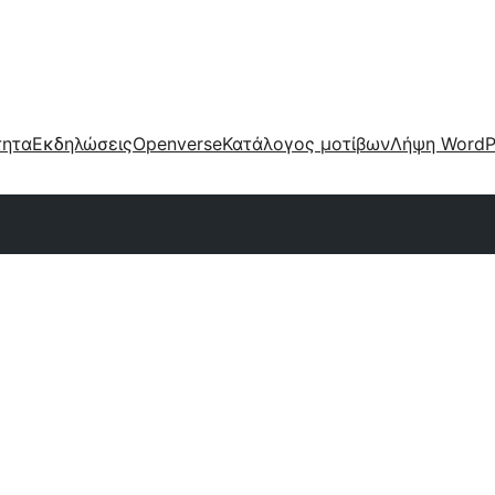
τητα
Εκδηλώσεις
Openverse
Κατάλογος μοτίβων
Λήψη WordP