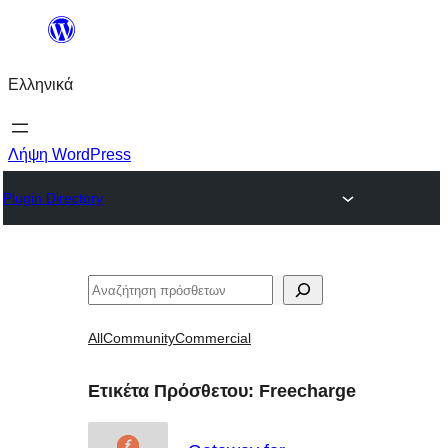
Μετάβαση
στο
Ελληνικά
περιεχόμενο
Λήψη WordPress
Plugin Directory
Αναζήτηση
All
Community
Commercial
Ετικέτα Πρόσθετου:
Freecharge