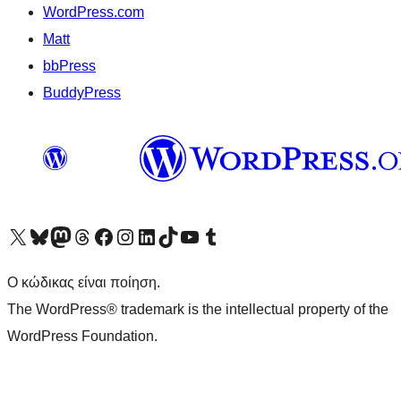
WordPress.com
Matt
bbPress
BuddyPress
Visit our X (formerly Twitter) account
Visit our Bluesky account
Επισκεφθείτε τον λογαριασμό μας στο Mastodon
Visit our Threads account
Επισκεφτείτε τη σελίδα μας στο Facebook
Επισκεφθείτε τον λογαριασμό μας Instagram
Επισκεφθείτε τον λογαριασμό μας LinkedIn
Visit our TikTok account
Visit our YouTube channel
Visit our Tumblr account
Ο κώδικας είναι ποίηση.
The WordPress® trademark is the intellectual property of the
WordPress Foundation.