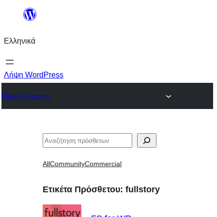
Μετάβαση
στο
Ελληνικά
περιεχόμενο
Λήψη WordPress
Plugin Directory
Αναζήτηση
All
Community
Commercial
Ετικέτα Πρόσθετου:
fullstory