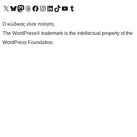
Visit our X (formerly Twitter) account
Visit our Bluesky account
Επισκεφθείτε τον λογαριασμό μας στο Mastodon
Visit our Threads account
Επισκεφτείτε τη σελίδα μας στο Facebook
Επισκεφθείτε τον λογαριασμό μας Instagram
Επισκεφθείτε τον λογαριασμό μας LinkedIn
Visit our TikTok account
Visit our YouTube channel
Visit our Tumblr account
Ο κώδικας είναι ποίηση.
The WordPress® trademark is the intellectual property of the
WordPress Foundation.