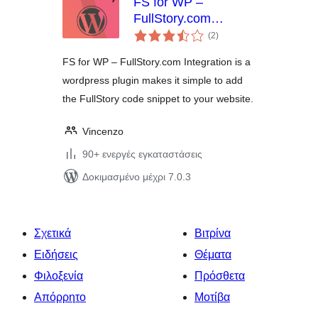
FS for WP –
FullStory.com
αξιολογήσεις
Integration
(2
)
σύνολο
FS for WP – FullStory.com Integration is a
wordpress plugin makes it simple to add
the FullStory code snippet to your website.
Vincenzo
90+ ενεργές εγκαταστάσεις
Δοκιμασμένο μέχρι 7.0.3
Σχετικά
Βιτρίνα
Ειδήσεις
Θέματα
Φιλοξενία
Πρόσθετα
Απόρρητο
Μοτίβα