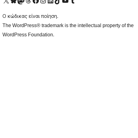
Visit our X (formerly Twitter) account
Visit our Bluesky account
Επισκεφθείτε τον λογαριασμό μας στο Mastodon
Visit our Threads account
Επισκεφτείτε τη σελίδα μας στο Facebook
Επισκεφθείτε τον λογαριασμό μας Instagram
Επισκεφθείτε τον λογαριασμό μας LinkedIn
Visit our TikTok account
Visit our YouTube channel
Visit our Tumblr account
Ο κώδικας είναι ποίηση.
The WordPress® trademark is the intellectual property of the
WordPress Foundation.