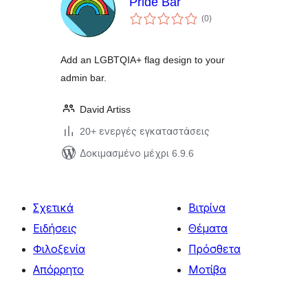
Pride Bar
αξιολογήσεις
(0
)
σύνολο
Add an LGBTQIA+ flag design to your
admin bar.
David Artiss
20+ ενεργές εγκαταστάσεις
Δοκιμασμένο μέχρι 6.9.6
Σχετικά
Βιτρίνα
Ειδήσεις
Θέματα
Φιλοξενία
Πρόσθετα
Απόρρητο
Μοτίβα