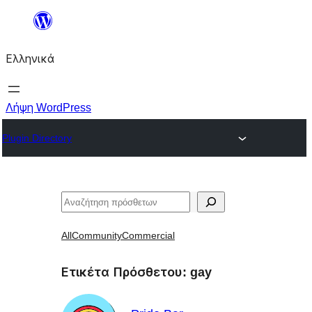
Μετάβαση
στο
Ελληνικά
περιεχόμενο
Λήψη WordPress
Plugin Directory
Αναζήτηση
All
Community
Commercial
Ετικέτα Πρόσθετου:
gay