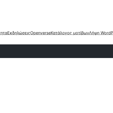
τητα
Εκδηλώσεις
Openverse
Κατάλογος μοτίβων
Λήψη WordP