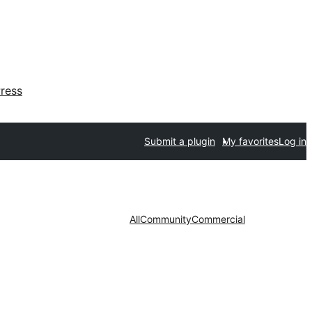
ress
Submit a plugin
My favorites
Log in
All
Community
Commercial