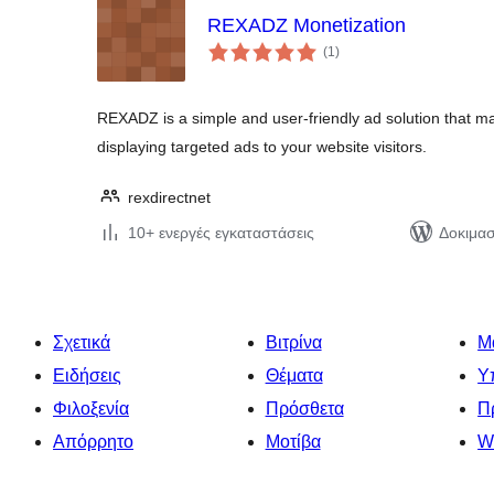
REXADZ Monetization
αξιολογήσεις
(1
)
σύνολο
REXADZ is a simple and user-friendly ad solution that 
displaying targeted ads to your website visitors.
rexdirectnet
10+ ενεργές εγκαταστάσεις
Δοκιμασ
Σχετικά
Βιτρίνα
Μ
Ειδήσεις
Θέματα
Υ
Φιλοξενία
Πρόσθετα
Π
Απόρρητο
Μοτίβα
W