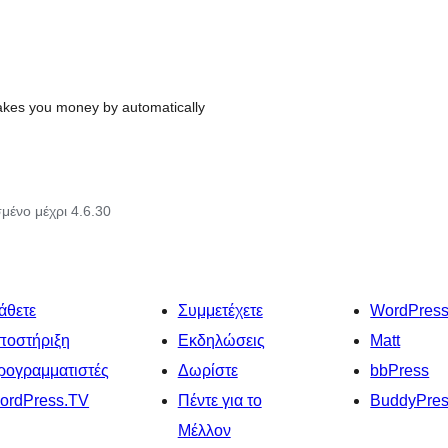
makes you money by automatically
μένο μέχρι 4.6.30
άθετε
Συμμετέχετε
WordPres
ποστήριξη
Εκδηλώσεις
Matt
ρογραμματιστές
Δωρίστε
bbPress
ordPress.TV
Πέντε για το
BuddyPre
Μέλλον