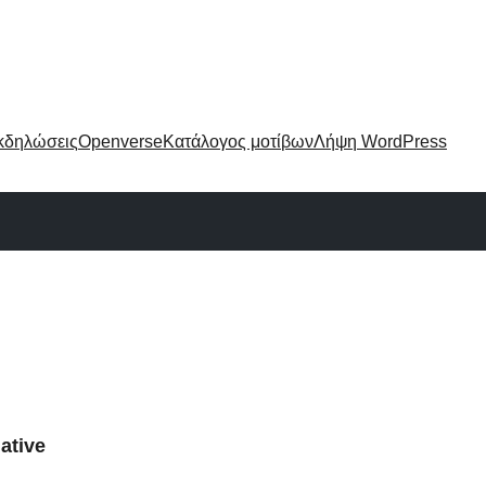
κδηλώσεις
Openverse
Κατάλογος μοτίβων
Λήψη WordPress
ative