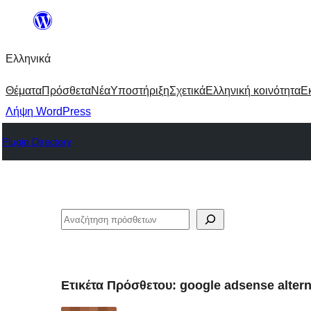
Μετάβαση
στο
Ελληνικά
περιεχόμενο
Θέματα
Πρόσθετα
Νέα
Υποστήριξη
Σχετικά
Ελληνική κοινότητα
Ε
Λήψη WordPress
Plugin Directory
Αναζήτηση
Ετικέτα Πρόσθετου:
google adsense altern