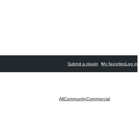
Submit a plugin
My favorites
Log in
All
Community
Commercial