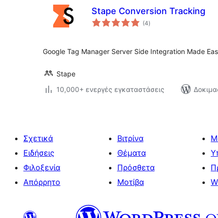
Stape Conversion Tracking
αξιολογήσεις
(4
)
σύνολο
Google Tag Manager Server Side Integration Made Ea
Stape
10,000+ ενεργές εγκαταστάσεις
Δοκιμα
Σχετικά
Βιτρίνα
Μ
Ειδήσεις
Θέματα
Υ
Φιλοξενία
Πρόσθετα
Π
Απόρρητο
Μοτίβα
W