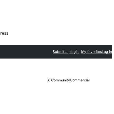
ress
Submit a plugin
My favorites
Log in
All
Community
Commercial