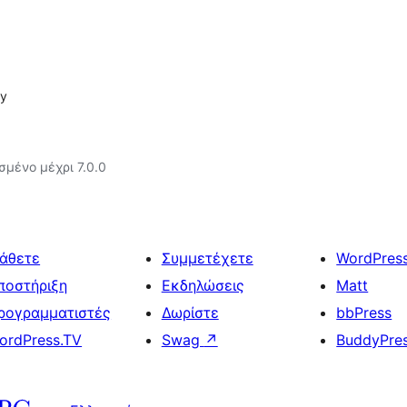
sy
σμένο μέχρι 7.0.0
άθετε
Συμμετέχετε
WordPres
ποστήριξη
Εκδηλώσεις
Matt
ρογραμματιστές
Δωρίστε
bbPress
ordPress.TV
Swag
↗
BuddyPre