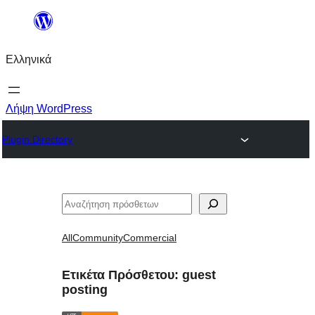
Μετάβαση
στο
Ελληνικά
περιεχόμενο
Λήψη WordPress
Plugin Directory
Αναζήτηση
All
Community
Commercial
Ετικέτα Πρόσθετου:
guest
posting