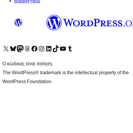
BuddyPress
Visit our X (formerly Twitter) account
Visit our Bluesky account
Επισκεφθείτε τον λογαριασμό μας στο Mastodon
Visit our Threads account
Επισκεφτείτε τη σελίδα μας στο Facebook
Επισκεφθείτε τον λογαριασμό μας Instagram
Επισκεφθείτε τον λογαριασμό μας LinkedIn
Visit our TikTok account
Visit our YouTube channel
Visit our Tumblr account
Ο κώδικας είναι ποίηση.
The WordPress® trademark is the intellectual property of the
WordPress Foundation.