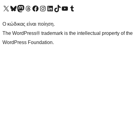
Visit our X (formerly Twitter) account
Visit our Bluesky account
Επισκεφθείτε τον λογαριασμό μας στο Mastodon
Visit our Threads account
Επισκεφτείτε τη σελίδα μας στο Facebook
Επισκεφθείτε τον λογαριασμό μας Instagram
Επισκεφθείτε τον λογαριασμό μας LinkedIn
Visit our TikTok account
Visit our YouTube channel
Visit our Tumblr account
Ο κώδικας είναι ποίηση.
The WordPress® trademark is the intellectual property of the
WordPress Foundation.