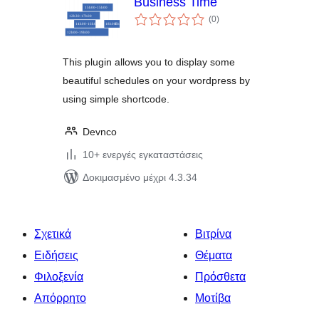
Business Time
αξιολογήσεις
(0
)
σύνολο
This plugin allows you to display some
beautiful schedules on your wordpress by
using simple shortcode.
Devnco
10+ ενεργές εγκαταστάσεις
Δοκιμασμένο μέχρι 4.3.34
Σχετικά
Βιτρίνα
Ειδήσεις
Θέματα
Φιλοξενία
Πρόσθετα
Απόρρητο
Μοτίβα