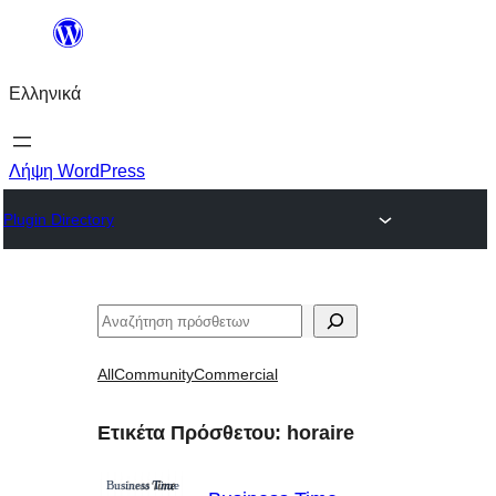
Μετάβαση
στο
Ελληνικά
περιεχόμενο
Λήψη WordPress
Plugin Directory
Αναζήτηση
All
Community
Commercial
Ετικέτα Πρόσθετου:
horaire