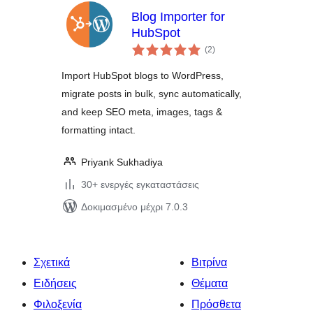
Blog Importer for
HubSpot
αξιολογήσεις
(2
)
σύνολο
Import HubSpot blogs to WordPress,
migrate posts in bulk, sync automatically,
and keep SEO meta, images, tags &
formatting intact.
Priyank Sukhadiya
30+ ενεργές εγκαταστάσεις
Δοκιμασμένο μέχρι 7.0.3
Σχετικά
Βιτρίνα
Ειδήσεις
Θέματα
Φιλοξενία
Πρόσθετα