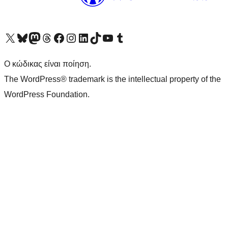
Visit our X (formerly Twitter) account
Visit our Bluesky account
Επισκεφθείτε τον λογαριασμό μας στο Mastodon
Visit our Threads account
Επισκεφτείτε τη σελίδα μας στο Facebook
Επισκεφθείτε τον λογαριασμό μας Instagram
Επισκεφθείτε τον λογαριασμό μας LinkedIn
Visit our TikTok account
Visit our YouTube channel
Visit our Tumblr account
Ο κώδικας είναι ποίηση.
The WordPress® trademark is the intellectual property of the
WordPress Foundation.