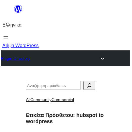
Μετάβαση
στο
Ελληνικά
περιεχόμενο
Λήψη WordPress
Plugin Directory
Αναζήτηση
All
Community
Commercial
Ετικέτα Πρόσθετου:
hubspot to
wordpress