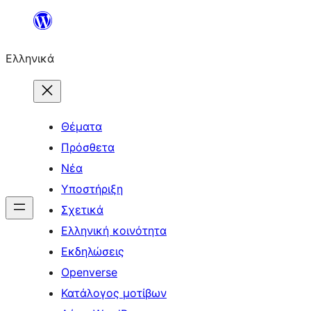
Μετάβαση
στο
Ελληνικά
περιεχόμενο
Θέματα
Πρόσθετα
Νέα
Υποστήριξη
Σχετικά
Ελληνική κοινότητα
Εκδηλώσεις
Openverse
Κατάλογος μοτίβων