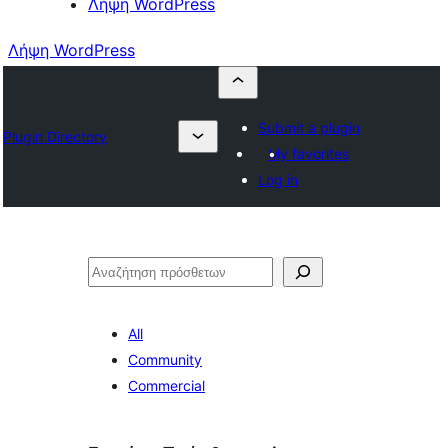
Λήψη WordPress
Λήψη WordPress
Submit a plugin
Plugin Directory
My favorites
Log in
Αναζήτηση
All
Community
Commercial