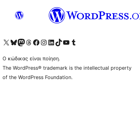
Visit our X (formerly Twitter) account
Visit our Bluesky account
Επισκεφθείτε τον λογαριασμό μας στο Mastodon
Visit our Threads account
Επισκεφτείτε τη σελίδα μας στο Facebook
Επισκεφθείτε τον λογαριασμό μας Instagram
Επισκεφθείτε τον λογαριασμό μας LinkedIn
Visit our TikTok account
Visit our YouTube channel
Visit our Tumblr account
Ο κώδικας είναι ποίηση.
The WordPress® trademark is the intellectual property
of the WordPress Foundation.