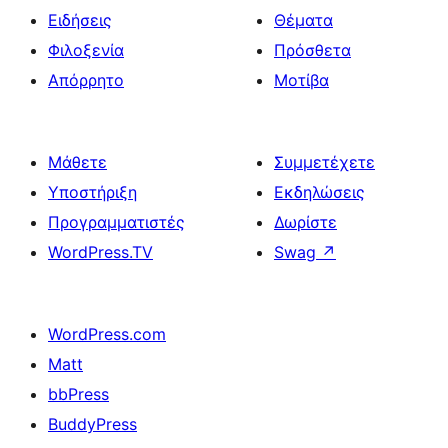
Ειδήσεις
Θέματα
Φιλοξενία
Πρόσθετα
Απόρρητο
Μοτίβα
Μάθετε
Συμμετέχετε
Υποστήριξη
Εκδηλώσεις
Προγραμματιστές
Δωρίστε
WordPress.TV
Swag
↗
WordPress.com
Matt
bbPress
BuddyPress