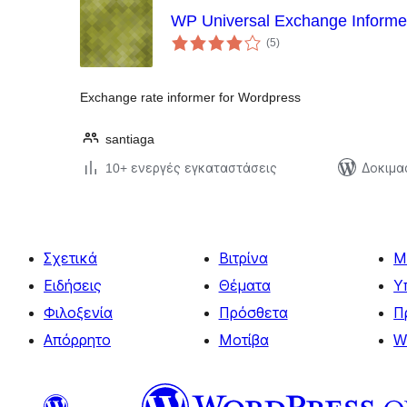
WP Universal Exchange Informe
αξιολογήσεις
(5
)
σύνολο
Exchange rate informer for Wordpress
santiaga
10+ ενεργές εγκαταστάσεις
Δοκιμα
Σχετικά
Βιτρίνα
Μ
Ειδήσεις
Θέματα
Υ
Φιλοξενία
Πρόσθετα
Π
Απόρρητο
Μοτίβα
W