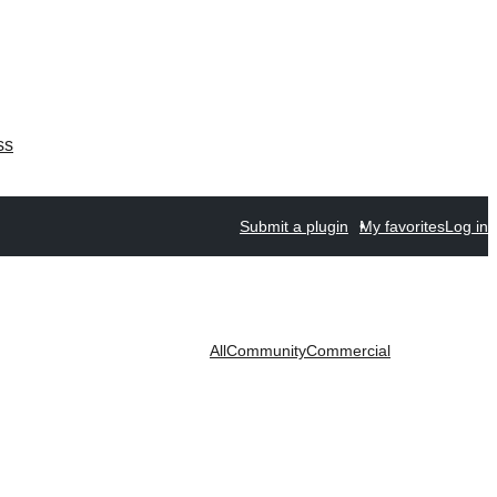
ss
Submit a plugin
My favorites
Log in
All
Community
Commercial