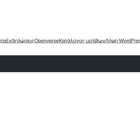
ητα
Εκδηλώσεις
Openverse
Κατάλογος μοτίβων
Λήψη WordPre