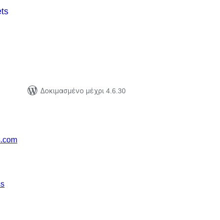
ts
ξιολογήσεις
ύνολο
Δοκιμασμένο μέχρι 4.6.30
s.com
ss