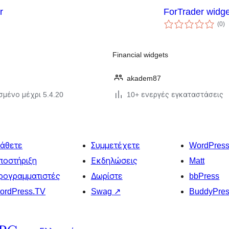
r
ForTrader widge
α
(0
)
σ
Financial widgets
akadem87
σμένο μέχρι 5.4.20
10+ ενεργές εγκαταστάσεις
άθετε
Συμμετέχετε
WordPres
ποστήριξη
Εκδηλώσεις
Matt
ρογραμματιστές
Δωρίστε
bbPress
ordPress.TV
Swag
↗
BuddyPre