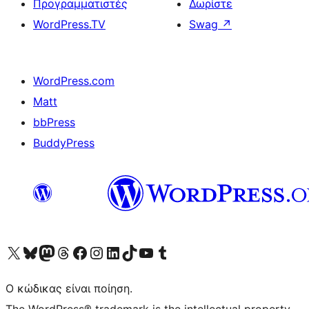
Προγραμματιστές
Δωρίστε
WordPress.TV
Swag
↗
WordPress.com
Matt
bbPress
BuddyPress
Visit our X (formerly Twitter) account
Visit our Bluesky account
Επισκεφθείτε τον λογαριασμό μας στο Mastodon
Visit our Threads account
Επισκεφτείτε τη σελίδα μας στο Facebook
Επισκεφθείτε τον λογαριασμό μας Instagram
Επισκεφθείτε τον λογαριασμό μας LinkedIn
Visit our TikTok account
Visit our YouTube channel
Visit our Tumblr account
Ο κώδικας είναι ποίηση.