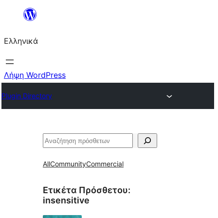
Μετάβαση
στο
Ελληνικά
περιεχόμενο
Λήψη WordPress
Plugin Directory
Αναζήτηση
All
Community
Commercial
Ετικέτα Πρόσθετου:
insensitive