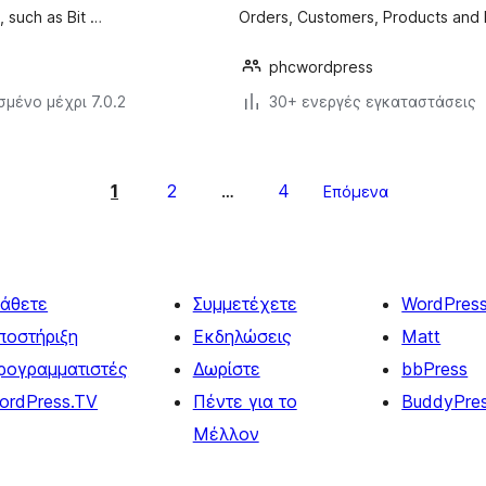
 such as Bit …
Orders, Customers, Products and
phcwordpress
σμένο μέχρι 7.0.2
30+ ενεργές εγκαταστάσεις
1
2
4
…
Επόμενα
άθετε
Συμμετέχετε
WordPres
ποστήριξη
Εκδηλώσεις
Matt
ρογραμματιστές
Δωρίστε
bbPress
ordPress.TV
Πέντε για το
BuddyPre
Μέλλον