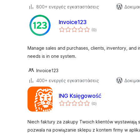
800+ ενεργές εγκαταστάσεις
Δοκιμα
Invoice123
αξιολογήσεις
(0
)
σύνολο
Manage sales and purchases, clients, inventory, and i
needs is in one system.
Invoice123
400+ ενεργές εγκαταστάσεις
Δοκιμα
ING Księgowość
αξιολογήσεις
(0
)
σύνολο
Niech faktury za zakupy Twoich klientów wystawiają 
pozwala na powiązanie sklepu z kontem firmy w aplik