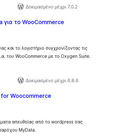
ς
Δοκιμασμένο μέχρι 7.0.2
a για το WooCommerce
ξιολογήσεις
ύνολο
ας και το λογιστήριο συγχρονίζοντας τις
κ.α. του WooCommerce με το Oxygen Suite.
ς
Δοκιμασμένο μέχρι 6.8.6
a for Woocommerce
ξιολογήσεις
ύνολο
τόματα απευθείας από το wordpress σας
 παρόχου MyData.