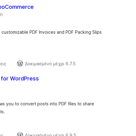
 WooCommerce
αξιολογήσεις
9
)
σύνολο
h customizable PDF Invoices and PDF Packing Slips
εις
Δοκιμασμένο μέχρι 6.7.5
 for WordPress
αξιολογήσεις
)
σύνολο
s you to convert posts into PDF files to share
ls.
ις
Δοκιμασμένο μέχρι 6.9.5