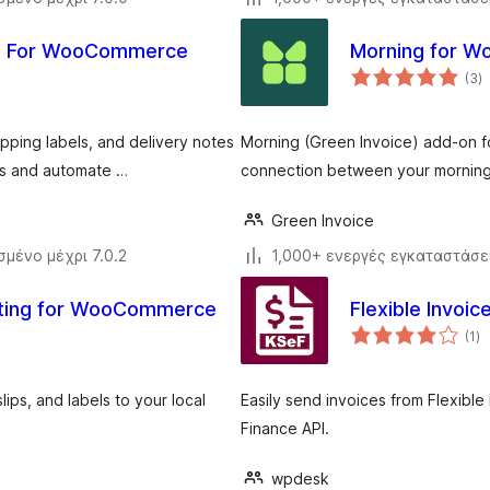
ips For WooCommerce
Morning for 
α
(3
)
σ
ipping labels, and delivery notes
Morning (Green Invoice) add-on 
s and automate …
connection between your morning 
Green Invoice
σμένο μέχρι 7.0.2
1,000+ ενεργές εγκαταστάσε
inting for WooCommerce
Flexible Invo
αξ
(1
)
σ
lips, and labels to your local
Easily send invoices from Flexible 
Finance API.
wpdesk