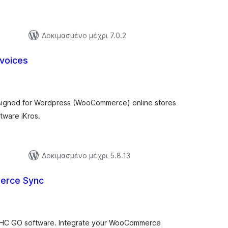
Δοκιμασμένο μέχρι 7.0.2
nvoices
ξιολογήσεις
ύνολο
 designed for Wordpress (WooCommerce) online stores
tware iKros.
Δοκιμασμένο μέχρι 5.8.13
erce Sync
ξιολογήσεις
ύνολο
 PHC GO software. Integrate your WooCommerce