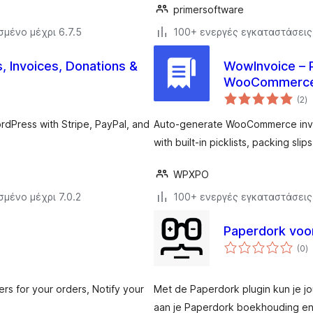
primersoftware
σμένο μέχρι 6.7.5
100+ ενεργές εγκαταστάσεις
 Invoices, Donations &
WowInvoice – P
WooCommerc
α
(2
)
σ
dPress with Stripe, PayPal, and
Auto-generate WooCommerce invoi
with built-in picklists, packing slip
WPXPO
σμένο μέχρι 7.0.2
100+ ενεργές εγκαταστάσεις
Paperdork vo
α
(0
)
σ
rs for your orders, Notify your
Met de Paperdork plugin kun je
aan je Paperdork boekhouding en a