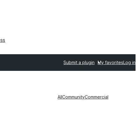
ss
Submit a plugin
My favorites
Log in
All
Community
Commercial