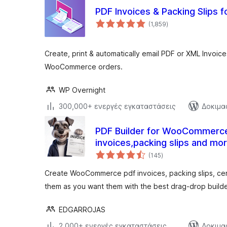
PDF Invoices & Packing Slip
αξιολογήσεις
(1,859
)
σύνολο
Create, print & automatically email PDF or XML Invoice
WooCommerce orders.
WP Overnight
300,000+ ενεργές εγκαταστάσεις
Δοκιμα
PDF Builder for WooCommerce
invoices,packing slips and mo
αξιολογήσεις
(145
)
σύνολο
Create WooCommerce pdf invoices, packing slips, cer
them as you want them with the best drag-drop builde
EDGARROJAS
2,000+ ενεργές εγκαταστάσεις
Δοκιμα