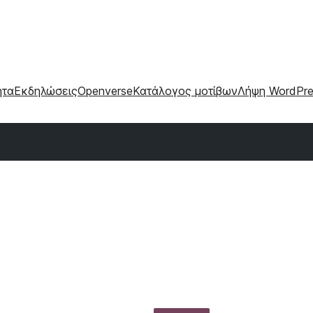
ητα
Εκδηλώσεις
Openverse
Κατάλογος μοτίβων
Λήψη WordPre