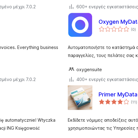
σμένο μέχρι 7.0.2
600+ ενεργές εγκαταστάσει
Oxygen MyDat
α
(0
)
σ
nvoices. Everything business
Αυτοματοποιήστε το κατάστημά σ
παραγγελίες, τους πελάτες σας 
oxygensuite
σμένο μέχρι 7.0.2
400+ ενεργές εγκαταστάσει
Primer MyDat
α
(11
)
σ
się automatycznie! Wtyczka
Εκδίδετε νόμιμες αποδείξεις αυ
acji ING Księgowość
χρησιμοποιώντας τις Υπηρεσίες