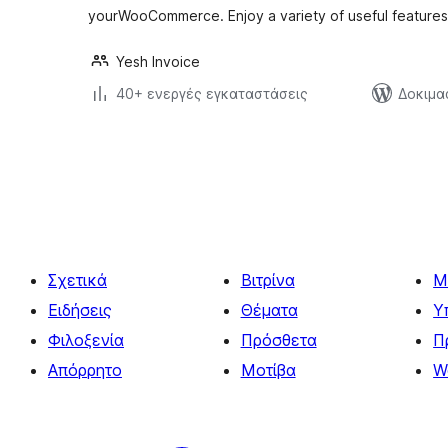
yourWooCommerce. Enjoy a variety of useful features,
Yesh Invoice
40+ ενεργές εγκαταστάσεις
Δοκιμα
Σελιδοποίηση
άρθρων
Σχετικά
Βιτρίνα
Μ
Ειδήσεις
Θέματα
Υ
Φιλοξενία
Πρόσθετα
Π
Απόρρητο
Μοτίβα
W