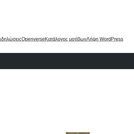
κδηλώσεις
Openverse
Κατάλογος μοτίβων
Λήψη WordPress