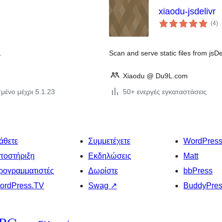
xiaodu-jsdelivr
αξ
(4
)
σ
.
Scan and serve static files from jsDe
Xiaodu @ Du9L.com
μένο μέχρι 5.1.23
50+ ενεργές εγκαταστάσεις
άθετε
Συμμετέχετε
WordPres
ποστήριξη
Εκδηλώσεις
Matt
ρογραμματιστές
Δωρίστε
bbPress
ordPress.TV
Swag
↗
BuddyPre