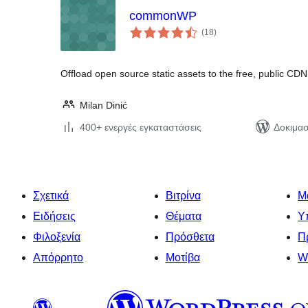
commonWP
αξιολογήσεις
(18
)
σύνολο
Offload open source static assets to the free, public CDN
Milan Dinić
400+ ενεργές εγκαταστάσεις
Δοκιμασ
Σχετικά
Βιτρίνα
Μ
Ειδήσεις
Θέματα
Υ
Φιλοξενία
Πρόσθετα
Π
Απόρρητο
Μοτίβα
W