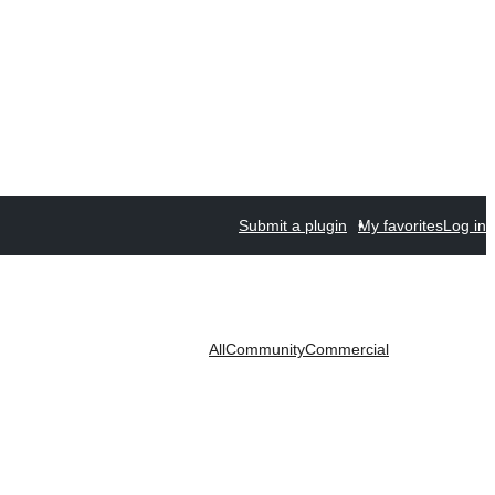
Submit a plugin
My favorites
Log in
All
Community
Commercial