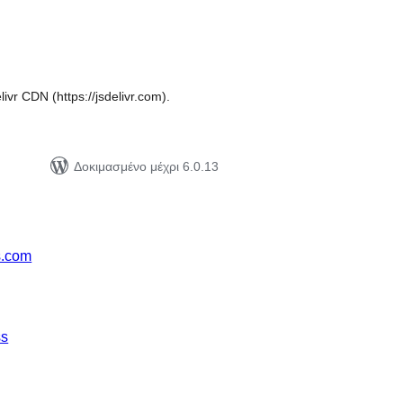
ιολογήσεις
ύνολο
livr CDN (https://jsdelivr.com).
Δοκιμασμένο μέχρι 6.0.13
s.com
ss