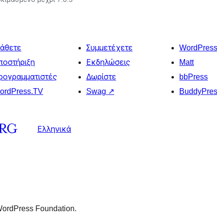
άθετε
Συμμετέχετε
WordPres
ποστήριξη
Εκδηλώσεις
Matt
ρογραμματιστές
Δωρίστε
bbPress
ordPress.TV
Swag
↗
BuddyPre
Ελληνικά
 WordPress Foundation.