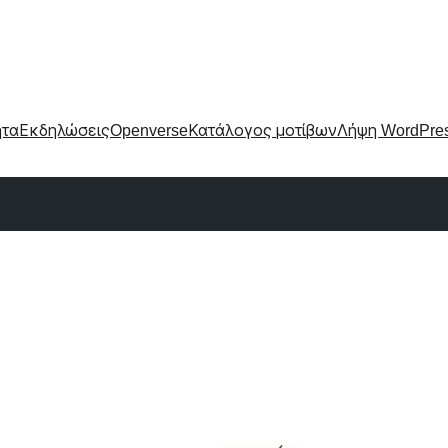
ητα
Εκδηλώσεις
Openverse
Κατάλογος μοτίβων
Λήψη WordPre