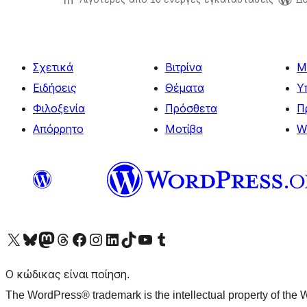
Σχετικά
Βιτρίνα
Μ
Ειδήσεις
Θέματα
Υ
Φιλοξενία
Πρόσθετα
Π
Απόρρητο
Μοτίβα
W
Visit our X (formerly Twitter) account
Visit our Bluesky account
Επισκεφθείτε τον λογαριασμό μας στο Mastodon
Visit our Threads account
Επισκεφτείτε τη σελίδα μας στο Facebook
Επισκεφθείτε τον λογαριασμό μας Instagram
Επισκεφθείτε τον λογαριασμό μας LinkedIn
Visit our TikTok account
Visit our YouTube channel
Visit our Tumblr account
Ο κώδικας είναι ποίηση.
The WordPress® trademark is the intellectual property of the