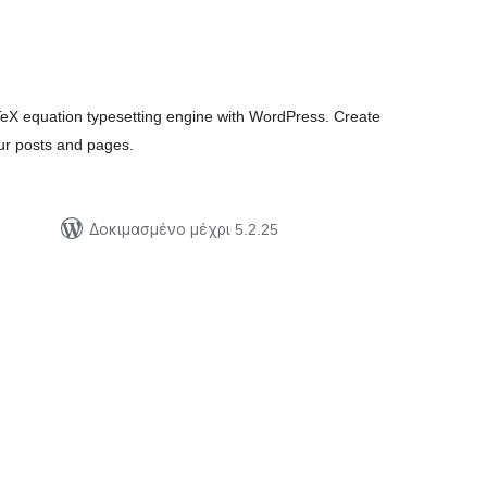
αξιολογήσεις
σύνολο
TeX equation typesetting engine with WordPress. Create
our posts and pages.
Δοκιμασμένο μέχρι 5.2.25