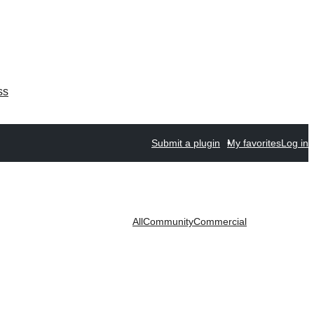
ss
Submit a plugin
My favorites
Log in
All
Community
Commercial