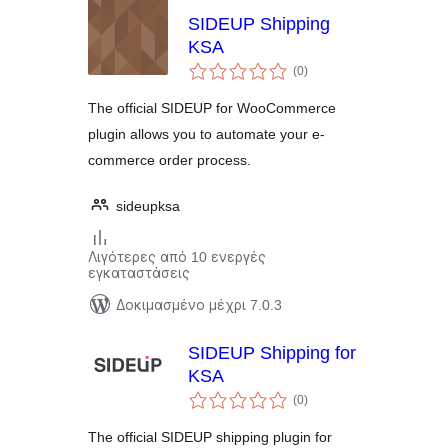
SIDEUP Shipping
KSA
αξιολογήσεις
(0
)
σύνολο
The official SIDEUP for WooCommerce
plugin allows you to automate your e-
commerce order process.
sideupksa
Λιγότερες από 10 ενεργές
εγκαταστάσεις
Δοκιμασμένο μέχρι 7.0.3
SIDEUP Shipping for
KSA
αξιολογήσεις
(0
)
σύνολο
The official SIDEUP shipping plugin for