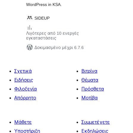
WordPress in KSA.
SIDEUP
Λιγότερες από 10 ενεργές
εγκαταστάσεις
Δοκιμασμένο μέχρι 6.7.6
Σχετικά
Βιτρίνα
Ειδήσεις
Θέματα
Φιλοξενία
Πρόσθετα
Απόρρητο
Μοτίβα
Μάθετε
Συμμετέχετε
Υποστήριξη
Εκδηλώσεις