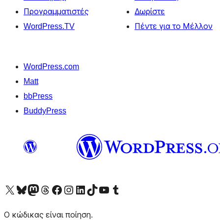
Προγραμματιστές
Δωρίστε
WordPress.TV
Πέντε για το Μέλλον
WordPress.com
Matt
bbPress
BuddyPress
Visit our X (formerly Twitter) account
Visit our Bluesky account
Επισκεφθείτε τον λογαριασμό μας στο Mastodon
Visit our Threads account
Επισκεφτείτε τη σελίδα μας στο Facebook
Επισκεφθείτε τον λογαριασμό μας Instagram
Επισκεφθείτε τον λογαριασμό μας LinkedIn
Visit our TikTok account
Visit our YouTube channel
Visit our Tumblr account
Ο κώδικας είναι ποίηση.