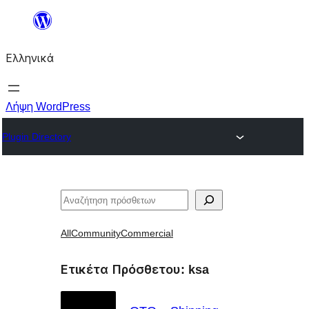
Μετάβαση
στο
Ελληνικά
περιεχόμενο
Λήψη WordPress
Plugin Directory
Αναζήτηση
All
Community
Commercial
Ετικέτα Πρόσθετου:
ksa