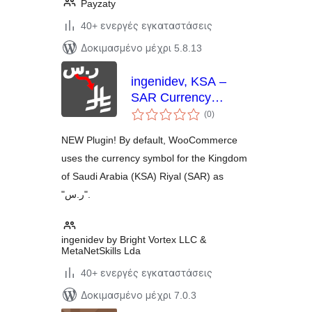
Payzaty
40+ ενεργές εγκαταστάσεις
Δοκιμασμένο μέχρι 5.8.13
ingenidev, KSA –
SAR Currency
αξιολογήσεις
Symbol Changer
(0
)
σύνολο
مغير رمز عملة الريال
NEW Plugin! By default, WooCommerce
السعودي
uses the currency symbol for the Kingdom
of Saudi Arabia (KSA) Riyal (SAR) as
"ر.س".
ingenidev by Bright Vortex LLC &
MetaNetSkills Lda
40+ ενεργές εγκαταστάσεις
Δοκιμασμένο μέχρι 7.0.3