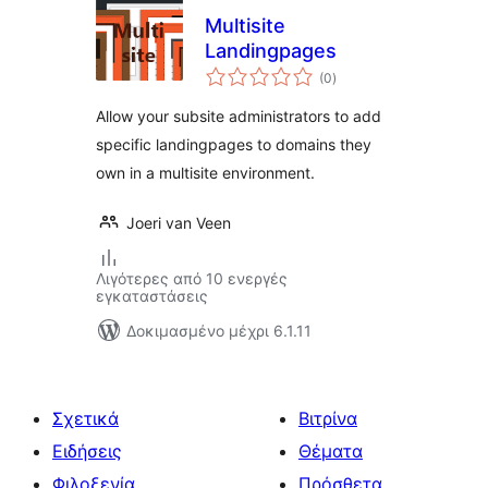
Multisite
Landingpages
αξιολογήσεις
(0
)
σύνολο
Allow your subsite administrators to add
specific landingpages to domains they
own in a multisite environment.
Joeri van Veen
Λιγότερες από 10 ενεργές
εγκαταστάσεις
Δοκιμασμένο μέχρι 6.1.11
Σχετικά
Βιτρίνα
Ειδήσεις
Θέματα
Φιλοξενία
Πρόσθετα