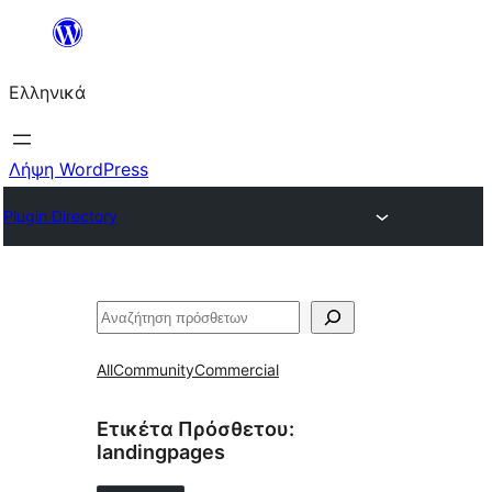
Μετάβαση
στο
Ελληνικά
περιεχόμενο
Λήψη WordPress
Plugin Directory
Αναζήτηση
All
Community
Commercial
Ετικέτα Πρόσθετου:
landingpages