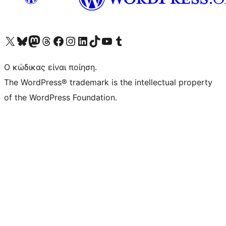
Visit our X (formerly Twitter) account
Visit our Bluesky account
Επισκεφθείτε τον λογαριασμό μας στο Mastodon
Visit our Threads account
Επισκεφτείτε τη σελίδα μας στο Facebook
Επισκεφθείτε τον λογαριασμό μας Instagram
Επισκεφθείτε τον λογαριασμό μας LinkedIn
Visit our TikTok account
Visit our YouTube channel
Visit our Tumblr account
Ο κώδικας είναι ποίηση.
The WordPress® trademark is the intellectual property
of the WordPress Foundation.