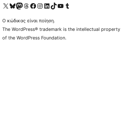
Visit our X (formerly Twitter) account
Visit our Bluesky account
Επισκεφθείτε τον λογαριασμό μας στο Mastodon
Visit our Threads account
Επισκεφτείτε τη σελίδα μας στο Facebook
Επισκεφθείτε τον λογαριασμό μας Instagram
Επισκεφθείτε τον λογαριασμό μας LinkedIn
Visit our TikTok account
Visit our YouTube channel
Visit our Tumblr account
Ο κώδικας είναι ποίηση.
The WordPress® trademark is the intellectual property
of the WordPress Foundation.