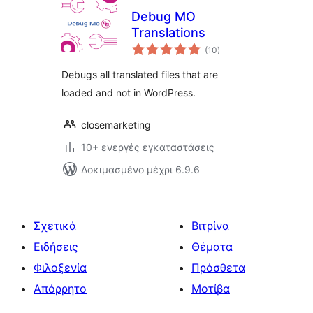
Debug MO
Translations
αξιολογήσεις
(10
)
σύνολο
Debugs all translated files that are
loaded and not in WordPress.
closemarketing
10+ ενεργές εγκαταστάσεις
Δοκιμασμένο μέχρι 6.9.6
Σχετικά
Βιτρίνα
Ειδήσεις
Θέματα
Φιλοξενία
Πρόσθετα
Απόρρητο
Μοτίβα