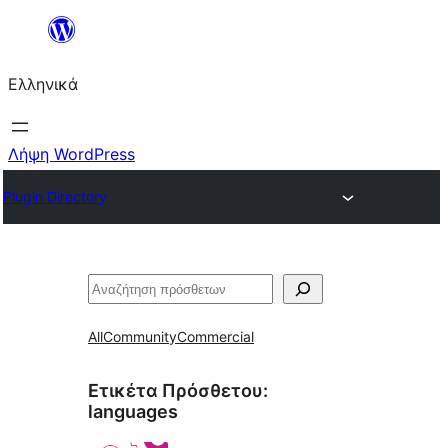
Μετάβαση
στο
Ελληνικά
περιεχόμενο
Λήψη WordPress
Plugin Directory
Αναζήτηση
All
Community
Commercial
Ετικέτα Πρόσθετου:
languages