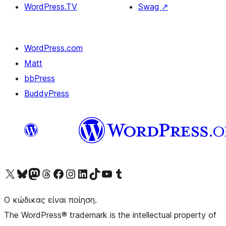
WordPress.TV
Swag
↗
WordPress.com
Matt
bbPress
BuddyPress
Visit our X (formerly Twitter) account
Visit our Bluesky account
Επισκεφθείτε τον λογαριασμό μας στο Mastodon
Visit our Threads account
Επισκεφτείτε τη σελίδα μας στο Facebook
Επισκεφθείτε τον λογαριασμό μας Instagram
Επισκεφθείτε τον λογαριασμό μας LinkedIn
Visit our TikTok account
Visit our YouTube channel
Visit our Tumblr account
Ο κώδικας είναι ποίηση.
The WordPress® trademark is the intellectual property of