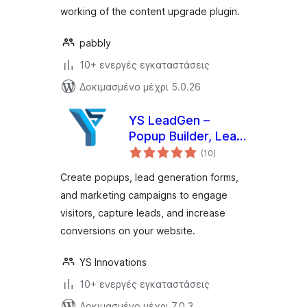
working of the content upgrade plugin.
pabbly
10+ ενεργές εγκαταστάσεις
Δοκιμασμένο μέχρι 5.0.26
YS LeadGen –
Popup Builder, Lead
αξιολογήσεις
Generation Forms &
(10
)
σύνολο
Marketing
Create popups, lead generation forms,
Campaigns
and marketing campaigns to engage
visitors, capture leads, and increase
conversions on your website.
YS Innovations
10+ ενεργές εγκαταστάσεις
Δοκιμασμένο μέχρι 7.0.3