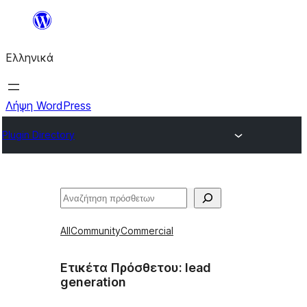
Μετάβαση
στο
Ελληνικά
περιεχόμενο
Λήψη WordPress
Plugin Directory
Αναζήτηση
All
Community
Commercial
Ετικέτα Πρόσθετου:
lead
generation