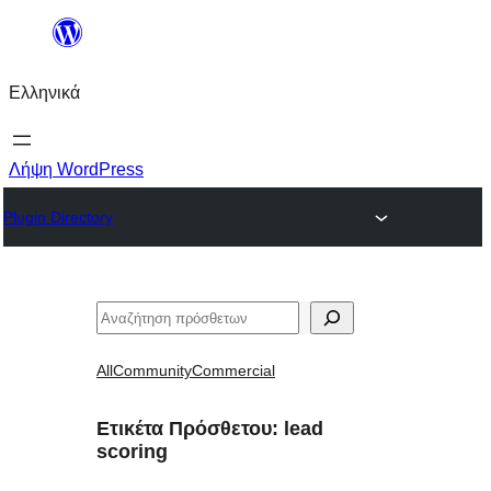
Μετάβαση
στο
Ελληνικά
περιεχόμενο
Λήψη WordPress
Plugin Directory
Αναζήτηση
All
Community
Commercial
Ετικέτα Πρόσθετου:
lead
scoring