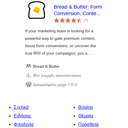
Bread & Butter: Form
Conversion, Content
αξιολογήσεις
Gating & Lead
(7
)
σύνολο
Intelligence
If your marketing team is looking for a
powerful way to gate premium content,
boost form conversions, or uncover the
true ROI of your campaigns, you a …
Bread & Butter
80+ ενεργές εγκαταστάσεις
Δοκιμασμένο μέχρι 7.0.3
Σχετικά
Βιτρίνα
Ειδήσεις
Θέματα
Φιλοξενία
Πρόσθετα