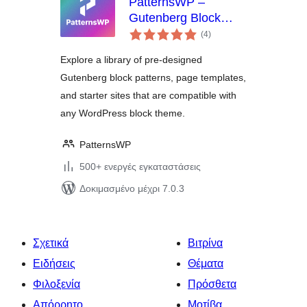
PatternsWP –
Gutenberg Block
αξιολογήσεις
Patterns & Page
(4
)
σύνολο
Templates Library
Explore a library of pre-designed
Gutenberg block patterns, page templates,
and starter sites that are compatible with
any WordPress block theme.
PatternsWP
500+ ενεργές εγκαταστάσεις
Δοκιμασμένο μέχρι 7.0.3
Σχετικά
Βιτρίνα
Ειδήσεις
Θέματα
Φιλοξενία
Πρόσθετα
Απόρρητο
Μοτίβα