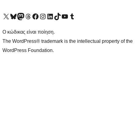
Visit our X (formerly Twitter) account
Visit our Bluesky account
Επισκεφθείτε τον λογαριασμό μας στο Mastodon
Visit our Threads account
Επισκεφτείτε τη σελίδα μας στο Facebook
Επισκεφθείτε τον λογαριασμό μας Instagram
Επισκεφθείτε τον λογαριασμό μας LinkedIn
Visit our TikTok account
Visit our YouTube channel
Visit our Tumblr account
Ο κώδικας είναι ποίηση.
The WordPress® trademark is the intellectual property of the
WordPress Foundation.