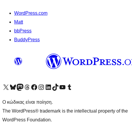
WordPress.com
Matt
bbPress
BuddyPress
Visit our X (formerly Twitter) account
Visit our Bluesky account
Επισκεφθείτε τον λογαριασμό μας στο Mastodon
Visit our Threads account
Επισκεφτείτε τη σελίδα μας στο Facebook
Επισκεφθείτε τον λογαριασμό μας Instagram
Επισκεφθείτε τον λογαριασμό μας LinkedIn
Visit our TikTok account
Visit our YouTube channel
Visit our Tumblr account
Ο κώδικας είναι ποίηση.
The WordPress® trademark is the intellectual property of the
WordPress Foundation.