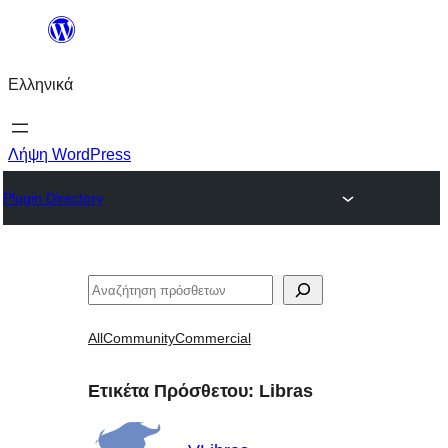
Μετάβαση
στο
Ελληνικά
περιεχόμενο
Λήψη WordPress
Plugin Directory
Αναζήτηση
All
Community
Commercial
Ετικέτα Πρόσθετου:
Libras