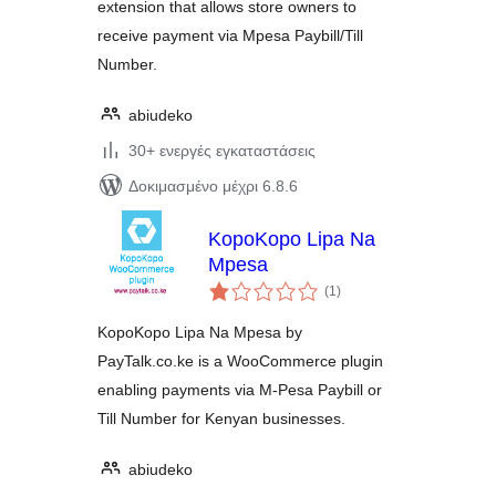
extension that allows store owners to
receive payment via Mpesa Paybill/Till
Number.
abiudeko
30+ ενεργές εγκαταστάσεις
Δοκιμασμένο μέχρι 6.8.6
KopoKopo Lipa Na
Mpesa
αξιολογήσεις
(1
)
σύνολο
KopoKopo Lipa Na Mpesa by
PayTalk.co.ke is a WooCommerce plugin
enabling payments via M-Pesa Paybill or
Till Number for Kenyan businesses.
abiudeko