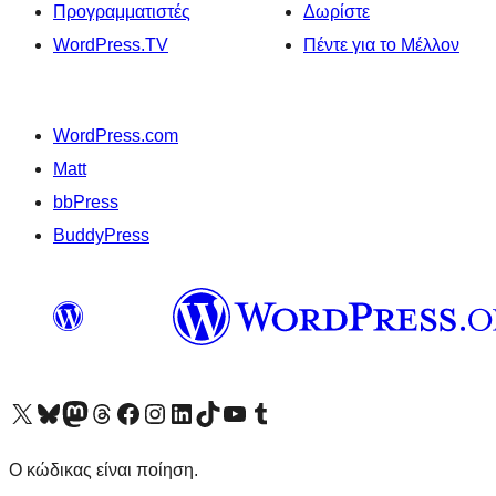
Προγραμματιστές
Δωρίστε
WordPress.TV
Πέντε για το Μέλλον
WordPress.com
Matt
bbPress
BuddyPress
Visit our X (formerly Twitter) account
Visit our Bluesky account
Επισκεφθείτε τον λογαριασμό μας στο Mastodon
Visit our Threads account
Επισκεφτείτε τη σελίδα μας στο Facebook
Επισκεφθείτε τον λογαριασμό μας Instagram
Επισκεφθείτε τον λογαριασμό μας LinkedIn
Visit our TikTok account
Visit our YouTube channel
Visit our Tumblr account
Ο κώδικας είναι ποίηση.