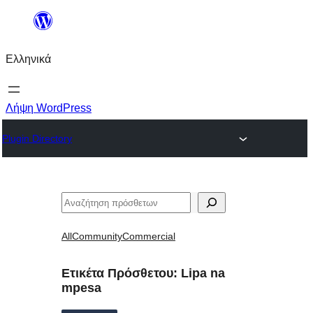
Μετάβαση
στο
Ελληνικά
περιεχόμενο
Λήψη WordPress
Plugin Directory
Αναζήτηση
All
Community
Commercial
Ετικέτα Πρόσθετου:
Lipa na
mpesa