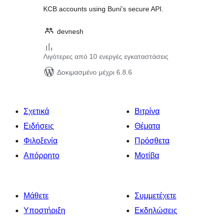
KCB accounts using Buni's secure API.
devnesh
Λιγότερες από 10 ενεργές εγκαταστάσεις
Δοκιμασμένο μέχρι 6.8.6
Σχετικά
Βιτρίνα
Ειδήσεις
Θέματα
Φιλοξενία
Πρόσθετα
Απόρρητο
Μοτίβα
Μάθετε
Συμμετέχετε
Υποστήριξη
Εκδηλώσεις