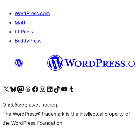
WordPress.com
Matt
bbPress
BuddyPress
Visit our X (formerly Twitter) account
Visit our Bluesky account
Επισκεφθείτε τον λογαριασμό μας στο Mastodon
Visit our Threads account
Επισκεφτείτε τη σελίδα μας στο Facebook
Επισκεφθείτε τον λογαριασμό μας Instagram
Επισκεφθείτε τον λογαριασμό μας LinkedIn
Visit our TikTok account
Visit our YouTube channel
Visit our Tumblr account
Ο κώδικας είναι ποίηση.
The WordPress® trademark is the intellectual property of
the WordPress Foundation.