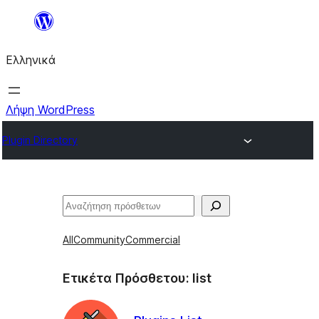
Μετάβαση
στο
Ελληνικά
περιεχόμενο
Λήψη WordPress
Plugin Directory
Αναζήτηση
All
Community
Commercial
Ετικέτα Πρόσθετου:
list