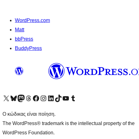
WordPress.com
Matt
bbPress
BuddyPress
Visit our X (formerly Twitter) account
Visit our Bluesky account
Επισκεφθείτε τον λογαριασμό μας στο Mastodon
Visit our Threads account
Επισκεφτείτε τη σελίδα μας στο Facebook
Επισκεφθείτε τον λογαριασμό μας Instagram
Επισκεφθείτε τον λογαριασμό μας LinkedIn
Visit our TikTok account
Visit our YouTube channel
Visit our Tumblr account
Ο κώδικας είναι ποίηση.
The WordPress® trademark is the intellectual property of the
WordPress Foundation.