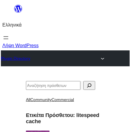
Μετάβαση
στο
Ελληνικά
περιεχόμενο
Λήψη WordPress
Plugin Directory
Αναζήτηση
All
Community
Commercial
Ετικέτα Πρόσθετου:
litespeed
cache