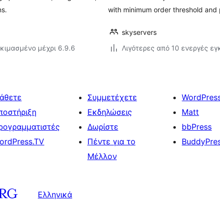
ns.
with minimum order threshold and
skyservers
κιμασμένο μέχρι 6.9.6
Λιγότερες από 10 ενεργές ε
άθετε
Συμμετέχετε
WordPres
ποστήριξη
Εκδηλώσεις
Matt
ρογραμματιστές
Δωρίστε
bbPress
ordPress.TV
Πέντε για το
BuddyPre
Μέλλον
Ελληνικά