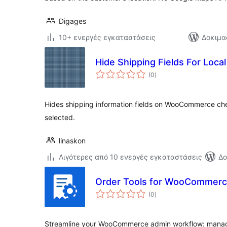
Digages
10+ ενεργές εγκαταστάσεις
Δοκιμα
Hide Shipping Fields For Loca
αξιολογήσεις
(0
)
σύνολο
Hides shipping information fields on WooCommerce check
selected.
linaskon
Λιγότερες από 10 ενεργές εγκαταστάσεις
Δο
Order Tools for WooCommer
αξιολογήσεις
(0
)
σύνολο
Streamline your WooCommerce admin workflow: manage