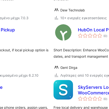
Dew Technolab
σμένο μέχρι 7.0.3
10+ ενεργές εγκαταστάσεις
l Pickup
HubOn Local P
α
(0
)
σ
out, if local pickup option is
Short Description: Enhance WooCo
dates, and transport management 
Gent Dirga
κιμασμένο μέχρι 6.2.10
Λιγότερες από 10 ενεργές ε
ce
SkyServers Loc
WooCommerc
α
(0
)
σ
 phone orders, assign users,
Free local delivery and warehouse 