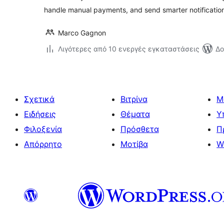
handle manual payments, and send smarter notificatio
Marco Gagnon
Λιγότερες από 10 ενεργές εγκαταστάσεις
Δο
Σχετικά
Βιτρίνα
Μ
Ειδήσεις
Θέματα
Υ
Φιλοξενία
Πρόσθετα
Π
Απόρρητο
Μοτίβα
W