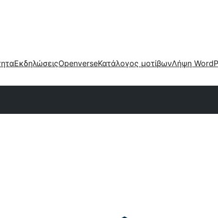
τητα
Εκδηλώσεις
Openverse
Κατάλογος μοτίβων
Λήψη WordP