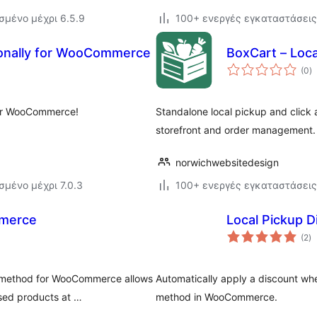
σμένο μέχρι 6.5.9
100+ ενεργές εγκαταστάσεις
ionally for WooCommerce
BoxCart – Loca
α
(0
)
σ
for WooCommerce!
Standalone local pickup and click 
storefront and order managemen
norwichwebsitedesign
σμένο μέχρι 7.0.3
100+ ενεργές εγκαταστάσεις
mmerce
Local Pickup 
αξ
(2
)
σ
g method for WooCommerce allows
Automatically apply a discount wh
ased products at …
method in WooCommerce.