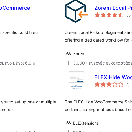
WooCommerce
Zorem Local P
(55
)
 specific conditions!
Zorem Local Pickup plugin enhanc
offering a dedicated workflow for lo
Zorem
σμένο μέχρι 6.9.6
3,000+ ενεργές εγκαταστάσε
ELEX Hide Wo
αξ
(8
)
σ
you to set up one or multiple
The ELEX Hide WooCommerce Shippi
ommerce
certain shipping methods based on 
ELEXtensions