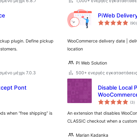
σμένο μέχρι 6.8.7
1,000+ ενεργές εγκαταστάσε
ce
PiWeb Deliver
(90
)
ckup plugin. Define pickup
WooCommerce delivery date | deliv
ustomers.
location
PI Web Solution
σμένο μέχρι 7.0.3
500+ ενεργές εγκαταστάσει
xcept Pont
Disable Local 
WooCommerc
α
(3
)
σ
ods when “free shipping” is
An extension that disables WooCo
CLASSIC checkout when a customer
Marian Kadanka