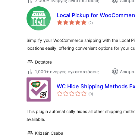
2,000+ ενεργές εγκαταστάσεις
Δοκιμα
Local Pickup for WooCommer
αξιολογήσεις
(2
)
σύνολο
Simplify your WooCommerce shipping with the Local Pi
locations easily, offering convenient options for your c
Dotstore
1,000+ ενεργές εγκαταστάσεις
Δοκιμα
WC Hide Shipping Methods E
αξιολογήσεις
(0
)
σύνολο
This plugin automatically hides all other shipping meth
available.
Krizsán Csaba