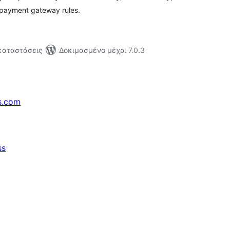
 payment gateway rules.
γκαταστάσεις
Δοκιμασμένο μέχρι 7.0.3
s.com
ss