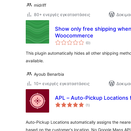
midriff
80+ ενεργές εγκαταστάσεις
Δοκιμα
Show only free shipping when 
Woocommerce
αξιολογήσεις
(0
)
σύνολο
This plugin automatically hides all other shipping meth
available.
Ayoub Benarbia
10+ ενεργές εγκαταστάσεις
Δοκιμα
APL – Auto-Pickup Location
αξιολογήσεις
(1
)
σύνολο
Auto-Pickup Locations automatically assigns the neare
based on the customer's location. No Google Maps AP