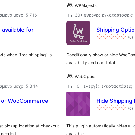
WPMajestic
σμένο μέχρι 5.7.16
30+ ενεργές εγκαταστάσεις
available for
Shipping Opti
α
(0
)
σ
ods when “free shipping” is
Conditionally show or hide WooCo
availability and cart total.
WebOptics
σμένο μέχρι 5.8.14
10+ ενεργές εγκαταστάσεις
s for WooCommerce
Hide Shippin
α
(0
)
σ
st pickup location at checkout
This plugin automatically hides all
I needed.
available.