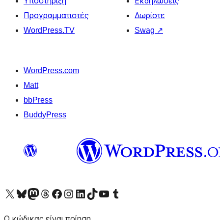
Υποστήριξη
Εκδηλώσεις
Προγραμματιστές
Δωρίστε
WordPress.TV
Swag
↗
WordPress.com
Matt
bbPress
BuddyPress
Visit our X (formerly Twitter) account
Visit our Bluesky account
Επισκεφθείτε τον λογαριασμό μας στο Mastodon
Visit our Threads account
Επισκεφτείτε τη σελίδα μας στο Facebook
Επισκεφθείτε τον λογαριασμό μας Instagram
Επισκεφθείτε τον λογαριασμό μας LinkedIn
Visit our TikTok account
Visit our YouTube channel
Visit our Tumblr account
Ο κώδικας είναι ποίηση.