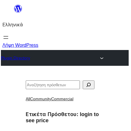
Μετάβαση
στο
Ελληνικά
περιεχόμενο
Λήψη WordPress
Plugin Directory
Αναζήτηση
All
Community
Commercial
Ετικέτα Πρόσθετου:
login to
see price