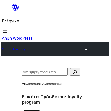
Μετάβαση
στο
Ελληνικά
περιεχόμενο
Λήψη WordPress
Plugin Directory
Αναζήτηση
All
Community
Commercial
Ετικέτα Πρόσθετου:
loyalty
program