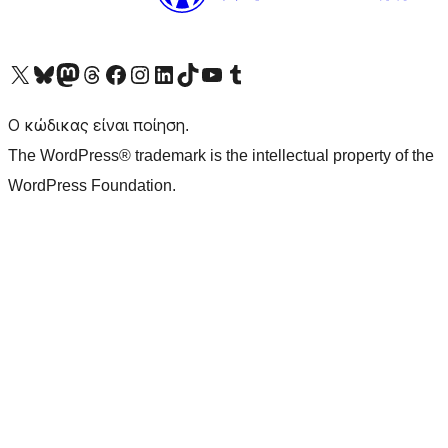
Visit our X (formerly Twitter) account
Visit our Bluesky account
Επισκεφθείτε τον λογαριασμό μας στο Mastodon
Visit our Threads account
Επισκεφτείτε τη σελίδα μας στο Facebook
Επισκεφθείτε τον λογαριασμό μας Instagram
Επισκεφθείτε τον λογαριασμό μας LinkedIn
Visit our TikTok account
Visit our YouTube channel
Visit our Tumblr account
Ο κώδικας είναι ποίηση.
The WordPress® trademark is the intellectual property of the
WordPress Foundation.