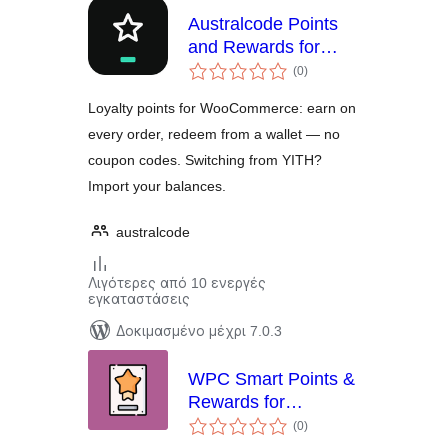
Australcode Points
and Rewards for
αξιολογήσεις
WooCommerce
(0
)
σύνολο
Loyalty points for WooCommerce: earn on
every order, redeem from a wallet — no
coupon codes. Switching from YITH?
Import your balances.
australcode
Λιγότερες από 10 ενεργές
εγκαταστάσεις
Δοκιμασμένο μέχρι 7.0.3
WPC Smart Points &
Rewards for
αξιολογήσεις
WooCommerce
(0
)
σύνολο