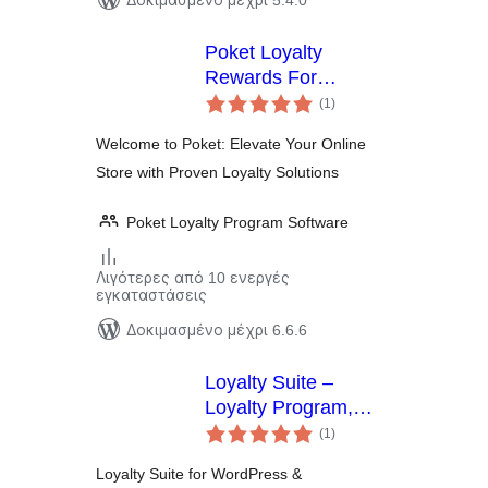
Δοκιμασμένο μέχρι 5.4.0
Poket Loyalty
Rewards For
αξιολογήσεις
WooCommerce
(1
)
σύνολο
Welcome to Poket: Elevate Your Online
Store with Proven Loyalty Solutions
Poket Loyalty Program Software
Λιγότερες από 10 ενεργές
εγκαταστάσεις
Δοκιμασμένο μέχρι 6.6.6
Loyalty Suite –
Loyalty Program,
αξιολογήσεις
Gamification, Ranks,
(1
)
σύνολο
Rewards, Points &
Loyalty Suite for WordPress &
Wallets