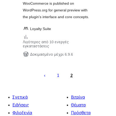
WooCommerce is published on
WordPress.org for general preview with
the plugin’s interface and core concepts.
Loyalty Suite
Λιγότερες από 10 ενεργές
εγκαταστάσεις
Δοκιμασμένο μέχρι 6.9.6
Σελιδοποίηση
άρθρων
1
2
Σχετικά
Βιτρίνα
Ειδήσεις
Θέματα
Φιλοξενία
Πρόσθετα